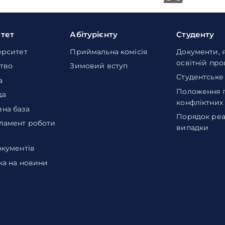
итет
Абітурієнту
Студенту
ерситет
Приймальна комісія
Документи, 
освітній пр
тво
Зимовий вступ
Студентське
а
Положення 
да
конфліктних
на база
Порядок реа
ламент роботи
випадки
окументів
ка на новини