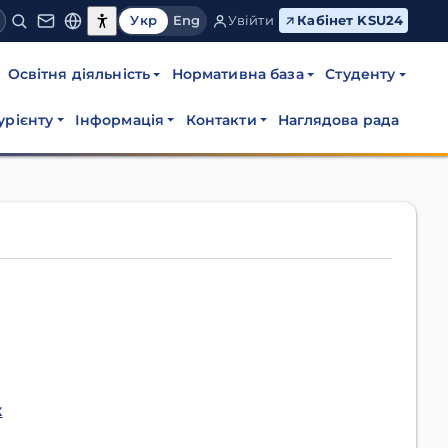
Укр
Eng
Увійти
Кабінет KSU24
Освітня діяльність
Нормативна база
Студенту
урієнту
Інформація
Контакти
Наглядова рада
к