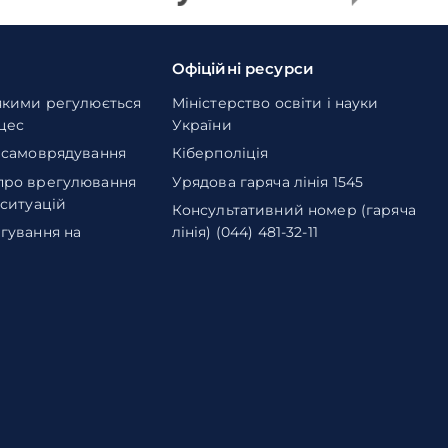
Офіційні ресурси
якими регулюється
Міністерство освіти і науки
оцес
України
 самоврядування
Кіберполіція
про врегулювання
Урядова гаряча лінія 1545
 ситуацій
Консультативний номер (гаряча
гування на
лінія) (044) 481-32-11