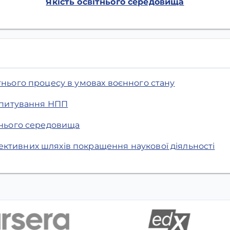
Якість освітнього середовища
тнього процесу в умовах воєнного стану
 опитування НПП
тнього середовища
ктивних шляхів покращення наукової діяльності