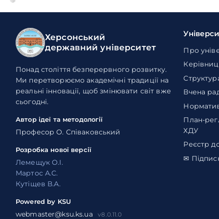
Універс
Херсонський
державний університет
Про унів
Керівниц
Понад століття безперервного розвитку.
Структур
Ми перетворюємо академічні традиції на
реальні інновації, щоб змінювати світ вже
Вчена ра
сьогодні.
Норматив
План-рег
Автор ідеї та методології
ХДУ
Професор О. Співаковський
Реєстр д
Розробка нової версії
✉ Підпис
Лемещук О.І.
Мартос А.С.
Кутіщев В.А.
Powered by KSU
webmaster@ksu.ks.ua
v8.0.11.0