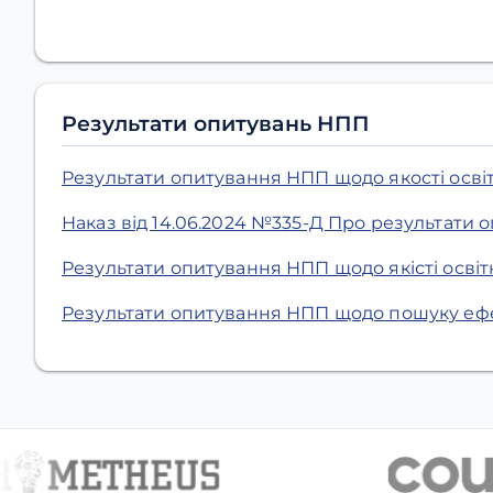
Результати опитувань НПП
Результати опитування НПП щодо якості осві
Наказ від 14.06.2024 №335-Д Про результати
Результати опитування НПП щодо якісті осві
Результати опитування НПП щодо пошуку ефе