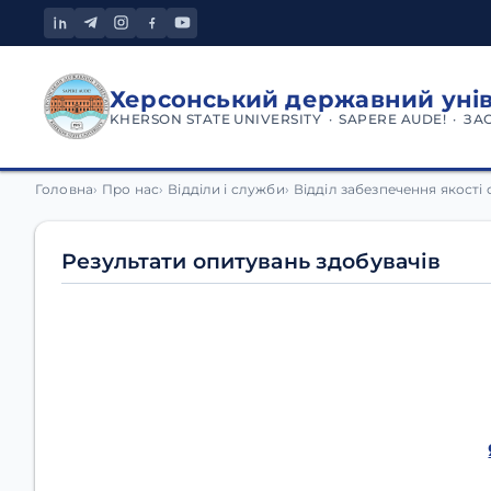
Херсонський державний уні
KHERSON STATE UNIVERSITY · SAPERE AUDE! · ЗА
Результати опитувань
Головна
Про нас
Відділи і служби
Відділ забезпечення якості 
Результати опитувань здобувачів