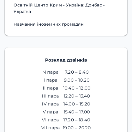
Освітній Центр Крим - Україна; Донбас -
Україна
Навчання іноземних громадян
Розклад дзвінків
N пара
7.20 – 8.40
I пара
9.00 – 10.20
ІІ пара
10:40 – 12.00
ІІІ пара
12.20 – 13.40
ІV пара
14.00 – 15.20
V пара
15.40 – 17.00
VІ пара
17.20 – 18.40
VII пара
19.00 – 20.20