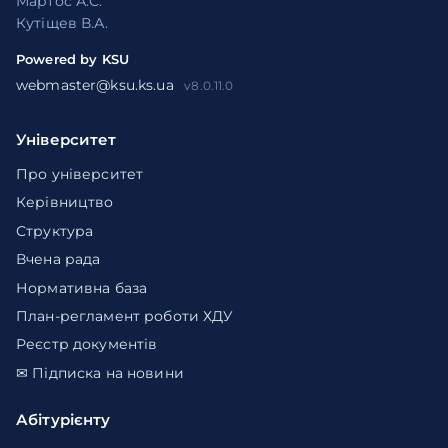
Мартос А.С.
Кутіщев В.А.
Powered by KSU
webmaster@ksu.ks.ua
v8.0.11.0
Університет
Про університет
Керівництво
Структура
Вчена рада
Нормативна база
План-регламент роботи ХДУ
Реєстр документів
✉ Підписка на новини
Абітурієнту