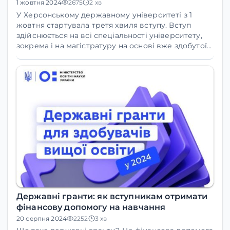
1 жовтня 2024
2675
2 хв
У Херсонському державному університеті з 1
жовтня стартувала третя хвиля вступу. Вступ
здійснюється на всі спеціальності університету,
зокрема і на магістратуру на основі вже здобутої
повної вищої освіти за програмою ваучерів від
центру зайнятості.
Державні гранти: як вступникам отримати
фінансову допомогу на навчання
20 серпня 2024
2252
3 хв