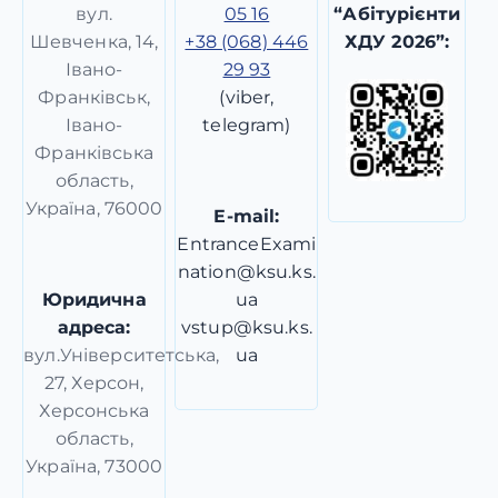
вул.
05 16
“Абітурієнти
Шевченка, 14,
+38 (068) 446
ХДУ 2026”:
Івано-
29 93
Франківськ,
(viber,
Івано-
telegram)
Франківська
область,
Україна, 76000
E-mail:
EntranceExami
nation@ksu.ks.
Юридична
ua
адреса:
vstup@ksu.ks.
вул.Університетська,
ua
27, Херсон,
Херсонська
область,
Україна, 73000