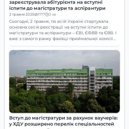
зареєструвала абітурієнта на вступні
іспити до магістратури та аспірантури
2 травня 2025
1777
3 хв
Сьогодні, 2 травня, по всій Україні стартувала
основна сесія реєстрації на вступні іспити до
магістратури та аспірантури – ЄВІ, ЄФВВ та ЄВВ. І
вже з самого ранку фахівці приймальної комісії
ХДУ здійснили першу в Україні реєстрацію
учасника!
Вступ до магістратури за рахунок ваучерів:
у ХДУ розширено перелік спеціальностей