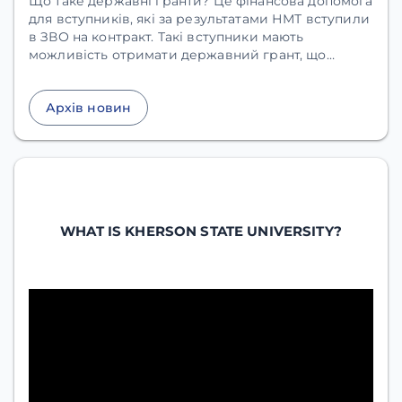
Що таке державні гранти? Це фінансова допомога
для вступників, які за результатами НМТ вступили
в ЗВО на контракт. Такі вступники мають
можливість отримати державний грант, що
покриватиме частину вартості навчання
впродовж всієї освітньої програми.
Архів новин
WHAT IS KHERSON STATE UNIVERSITY?