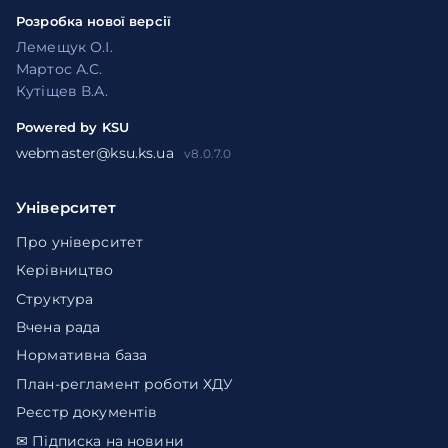
Розробка нової версії
Лемещук О.І.
Мартос А.С.
Кутіщев В.А.
Powered by KSU
webmaster@ksu.ks.ua
v8.0.7.0
Університет
Про університет
Керівництво
Структура
Вчена рада
Нормативна база
План-регламент роботи ХДУ
Реєстр документів
✉ Підписка на новини