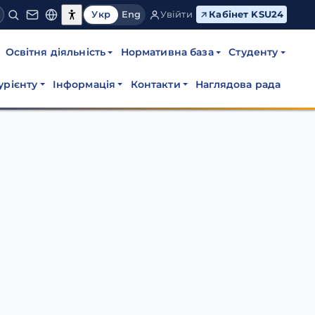
Укр
Eng
Увійти
Кабінет KSU24
Освітня діяльність
Нормативна база
Студенту
урієнту
Інформація
Контакти
Наглядова рада