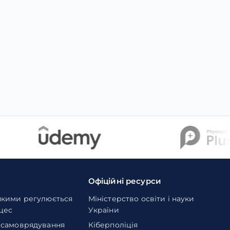
Офіційні ресурси
якими регулюється
Міністерство освіти і науки
оцес
України
 самоврядування
Кіберполіція