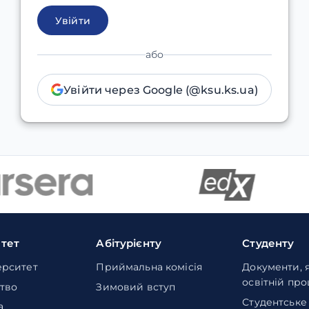
Увійти
або
Увійти через Google (@ksu.ks.ua)
итет
Абітурієнту
Студенту
ерситет
Приймальна комісія
Документи, 
освітній пр
тво
Зимовий вступ
Студентське
а