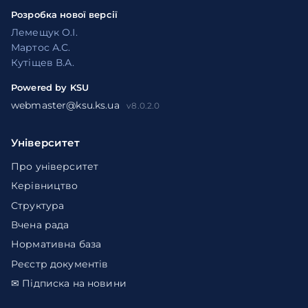
Розробка нової версії
Лемещук О.І.
Мартос А.С.
Кутіщев В.А.
Powered by KSU
webmaster@ksu.ks.ua
v8.0.2.0
Університет
Про університет
Керівництво
Структура
Вчена рада
Нормативна база
Реєстр документів
✉ Підписка на новини