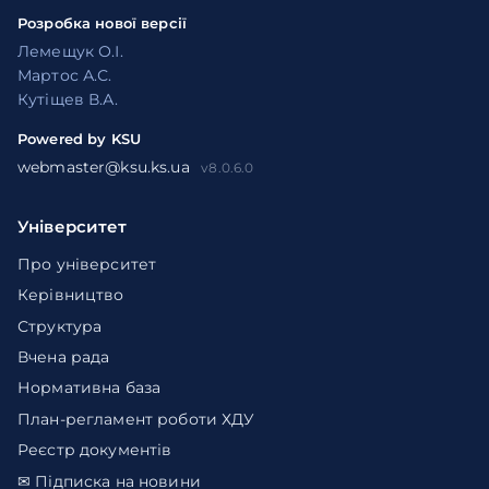
Розробка нової версії
Лемещук О.І.
Мартос А.С.
Кутіщев В.А.
Powered by KSU
webmaster@ksu.ks.ua
v8.0.6.0
Університет
Про університет
Керівництво
Структура
Вчена рада
Нормативна база
План-регламент роботи ХДУ
Реєстр документів
✉ Підписка на новини