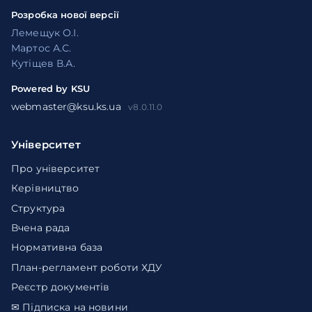
Розробка нової версії
Лемещук О.І.
Мартос А.С.
Кутіщев В.А.
Powered by KSU
webmaster@ksu.ks.ua
v8.0.11.0
Університет
Про університет
Керівництво
Структура
Вчена рада
Нормативна база
План-регламент роботи ХДУ
Реєстр документів
✉ Підписка на новини