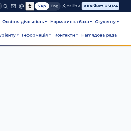
Укр
Eng
Увійти
Кабінет KSU24
Освітня діяльність
Нормативна база
Студенту
урієнту
Інформація
Контакти
Наглядова рада