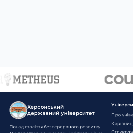
Універс
Херсонський
державний університет
Про унів
Керівниц
Понад століття безперервного розвитку.
Структур