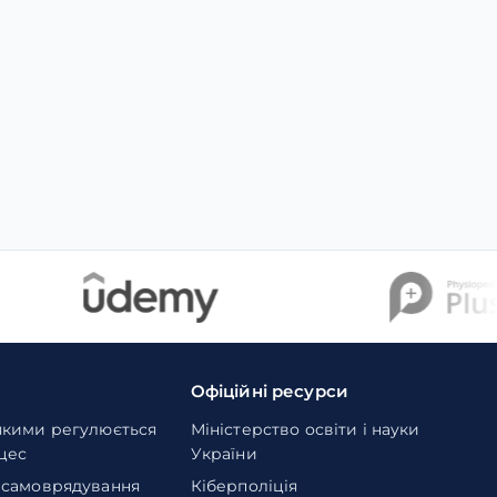
Офіційні ресурси
якими регулюється
Міністерство освіти і науки
оцес
України
 самоврядування
Кіберполіція