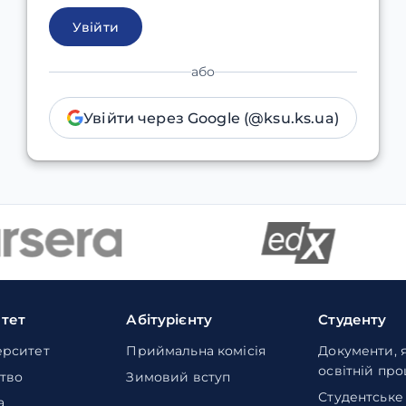
Увійти
або
Увійти через Google (@ksu.ks.ua)
итет
Абітурієнту
Студенту
ерситет
Приймальна комісія
Документи, 
освітній пр
тво
Зимовий вступ
Студентське
а