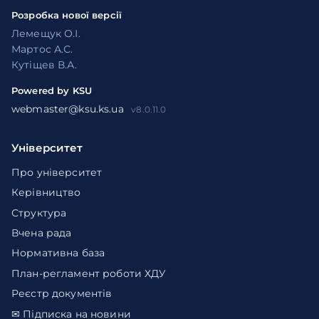
Розробка нової версії
Лемещук О.І.
Мартос А.С.
Кутіщев В.А.
Powered by KSU
webmaster@ksu.ks.ua
v8.0.11.0
Університет
Про університет
Керівництво
Структура
Вчена рада
Нормативна база
План-регламент роботи ХДУ
Реєстр документів
✉ Підписка на новини