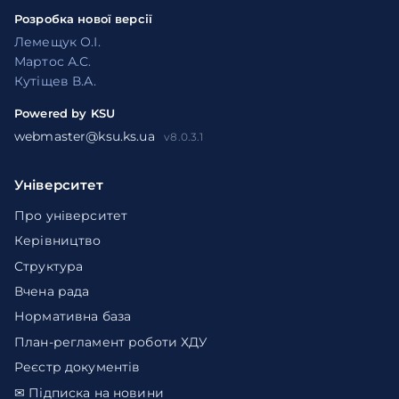
Розробка нової версії
Лемещук О.І.
Мартос А.С.
Кутіщев В.А.
Powered by KSU
webmaster@ksu.ks.ua
v8.0.3.1
Університет
Про університет
Керівництво
Структура
Вчена рада
Нормативна база
План-регламент роботи ХДУ
Реєстр документів
✉ Підписка на новини