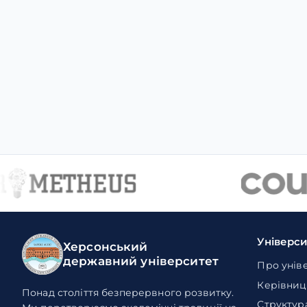
Універс
Херсонський
державний університет
Про унів
Керівниц
Понад століття безперервного розвитку.
Структур