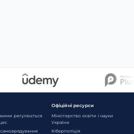
Офіційні ресурси
якими регулюється
Міністерство освіти і науки
оцес
України
 самоврядування
Кіберполіція