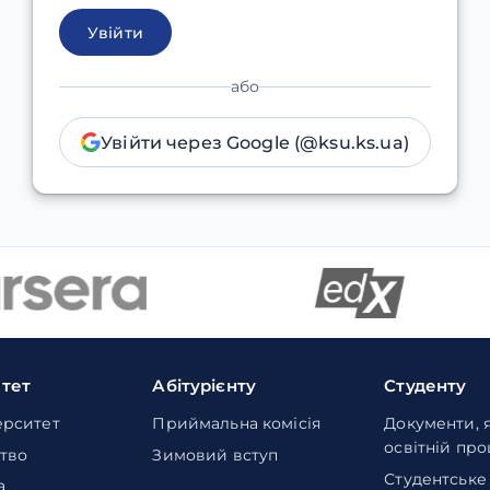
Увійти
або
Увійти через Google (@ksu.ks.ua)
итет
Абітурієнту
Студенту
ерситет
Приймальна комісія
Документи, 
освітній пр
тво
Зимовий вступ
Студентське
а