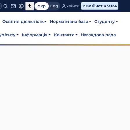
Укр
Eng
Увійти
Кабінет KSU24
Освітня діяльність
Нормативна база
Студенту
урієнту
Інформація
Контакти
Наглядова рада