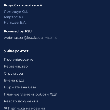
Розробка нової версії
Лемещук О.І.
Мартос А.С.
Кутіщев В.А.
Powered by KSU
webmaster@ksu.ks.ua
v8.0.11.0
Університет
Про університет
Керівництво
Структура
Вчена рада
Нормативна база
План-регламент роботи ХДУ
Реєстр документів
✉ Підписка на новини