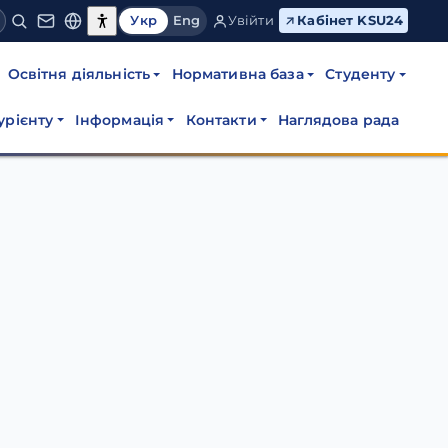
Укр
Eng
Увійти
Кабінет KSU24
Освітня діяльність
Нормативна база
Студенту
урієнту
Інформація
Контакти
Наглядова рада