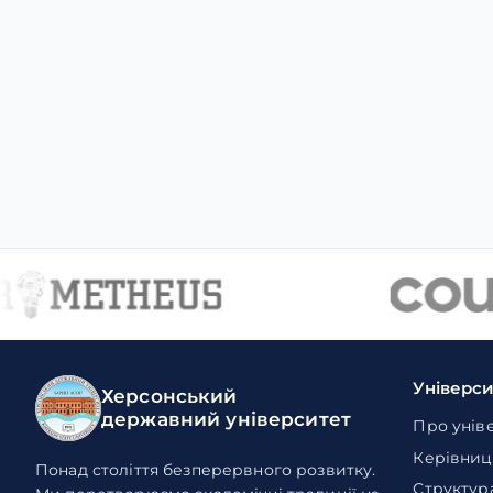
Універс
Херсонський
державний університет
Про унів
Керівниц
Понад століття безперервного розвитку.
Структур