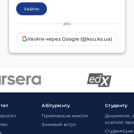
Увійти
або
Увійти через Google (@ksu.ks.ua)
итет
Абітурієнту
Студенту
ерситет
Приймальна комісія
Документи, 
освітній пр
тво
Зимовий вступ
Студентське
а