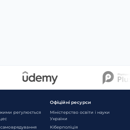
Офіційні ресурси
якими регулюється
Міністерство освіти і науки
оцес
України
 самоврядування
Кіберполіція