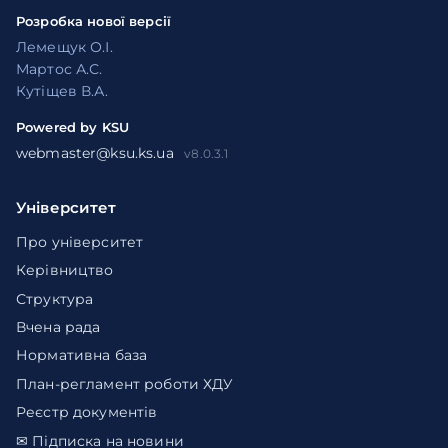
Розробка нової версії
Лемещук О.І.
Мартос А.С.
Кутіщев В.А.
Powered by KSU
webmaster@ksu.ks.ua
v8.0.3.1
Університет
Про університет
Керівництво
Структура
Вчена рада
Нормативна база
План-регламент роботи ХДУ
Реєстр документів
✉ Підписка на новини