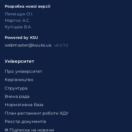
Розробка нової версії
Лемещук О.І.
Мартос А.С.
Кутіщев В.А.
Powered by KSU
webmaster@ksu.ks.ua
v8.0.7.0
Університет
Про університет
Керівництво
Структура
Вчена рада
Нормативна база
План-регламент роботи ХДУ
Реєстр документів
✉ Підписка на новини