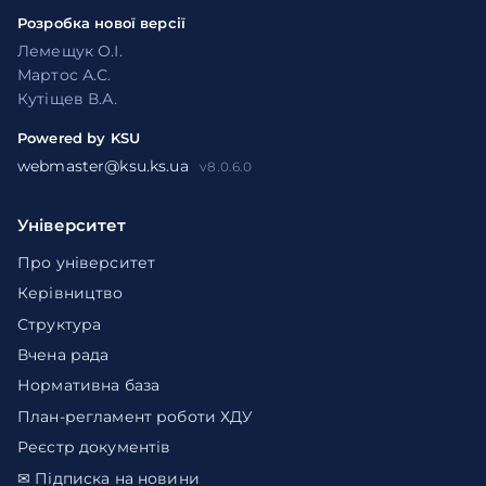
Розробка нової версії
Лемещук О.І.
Мартос А.С.
Кутіщев В.А.
Powered by KSU
webmaster@ksu.ks.ua
v8.0.6.0
Університет
Про університет
Керівництво
Структура
Вчена рада
Нормативна база
План-регламент роботи ХДУ
Реєстр документів
✉ Підписка на новини