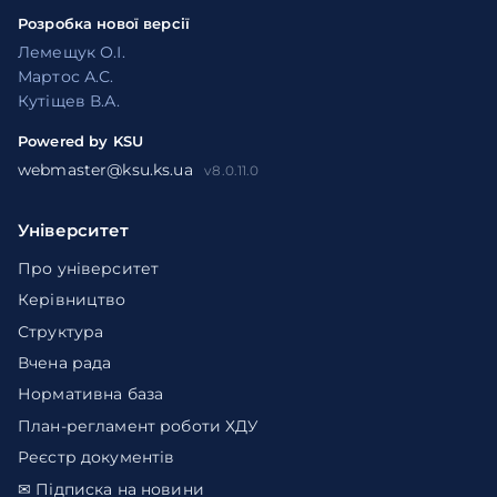
Розробка нової версії
Лемещук О.І.
Мартос А.С.
Кутіщев В.А.
Powered by KSU
webmaster@ksu.ks.ua
v8.0.11.0
Університет
Про університет
Керівництво
Структура
Вчена рада
Нормативна база
План-регламент роботи ХДУ
Реєстр документів
✉ Підписка на новини