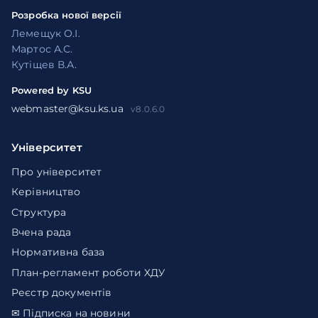
Розробка нової версії
Лемещук О.І.
Мартос А.С.
Кутіщев В.А.
Powered by KSU
webmaster@ksu.ks.ua
v8.0.6.0
Університет
Про університет
Керівництво
Структура
Вчена рада
Нормативна база
План-регламент роботи ХДУ
Реєстр документів
✉ Підписка на новини