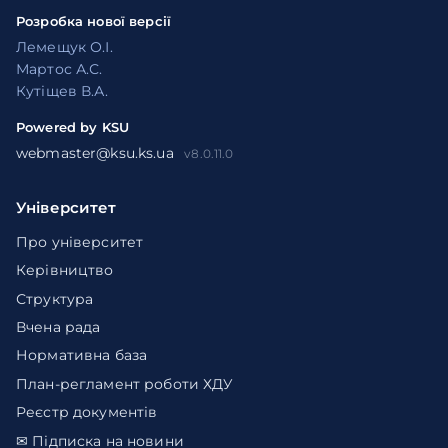
Розробка нової версії
Лемещук О.І.
Мартос А.С.
Кутіщев В.А.
Powered by KSU
webmaster@ksu.ks.ua
v8.0.11.0
Університет
Про університет
Керівництво
Структура
Вчена рада
Нормативна база
План-регламент роботи ХДУ
Реєстр документів
✉ Підписка на новини