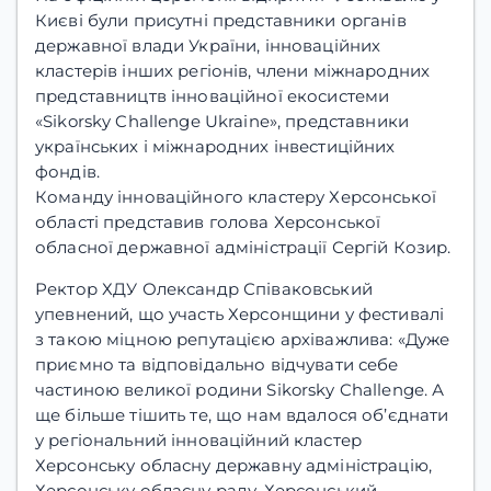
Києві були присутні представники органів
державної влади України, інноваційних
кластерів інших регіонів, члени міжнародних
представництв інноваційної екосистеми
«Sikorsky Challenge Ukraine», представники
українських і міжнародних інвестиційних
фондів.
Команду інноваційного кластеру Херсонської
області представив голова Херсонської
обласної державної адміністрації Сергій Козир.
Ректор ХДУ Олександр Співаковський
упевнений, що участь Херсонщини у фестивалі
з такою міцною репутацією архіважлива: «Дуже
приємно та відповідально відчувати себе
частиною великої родини Sikorsky Challenge. А
ще більше тішить те, що нам вдалося об’єднати
у регіональний інноваційний кластер
Херсонську обласну державну адміністрацію,
Херсонську обласну раду, Херсонський