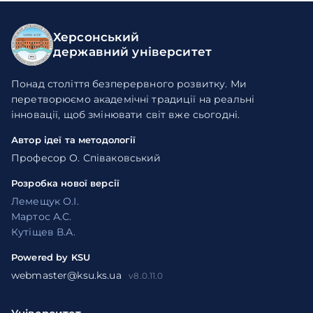
Херсонський
державний університет
Понад століття безперервного розвитку. Ми
перетворюємо академічні традиції на реальні
інновації, щоб змінювати світ вже сьогодні.
Автор ідеї та методології
Професор О. Співаковський
Розробка нової версії
Лемещук О.І.
Мартос А.С.
Кутіщев В.А.
Powered by KSU
webmaster@ksu.ks.ua
v8.0.11.0