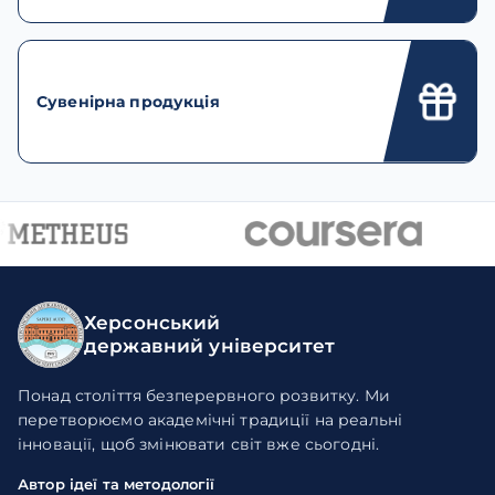
Сувенірна продукція
Херсонський
державний університет
Понад століття безперервного розвитку. Ми
перетворюємо академічні традиції на реальні
інновації, щоб змінювати світ вже сьогодні.
Автор ідеї та методології