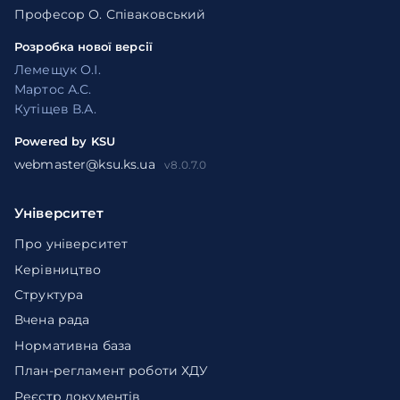
Професор О. Співаковський
Розробка нової версії
Лемещук О.І.
Мартос А.С.
Кутіщев В.А.
Powered by KSU
webmaster@ksu.ks.ua
v8.0.7.0
Університет
Про університет
Керівництво
Структура
Вчена рада
Нормативна база
План-регламент роботи ХДУ
Реєстр документів