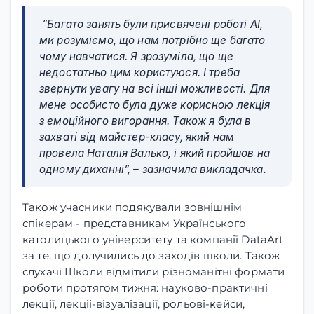
“Багато занять були присвячені роботі АІ,
ми розуміємо, що нам потрібно ще багато
чому навчатися. Я зрозуміла, що ще
недостатньо цим користуюся. І треба
звернути увагу на всі інші можливості. Для
мене особисто була дуже корисною лекція
з емоційного вигорання. Також я була в
захваті від майстер-класу, який нам
провела Наталія Валько, і який пройшов на
одному диханні”, –
зазначила викладачка.
Також учасники подякували зовнішнім
спікерам - представникам Українського
католицького університету та компанії DataArt
за те, що долучились до заходів школи. Також
слухачі Школи відмітили різноманітні формати
роботи протягом тижня: науково-практичні
лекції, лекціі-візуалізації, рольові-кейси,