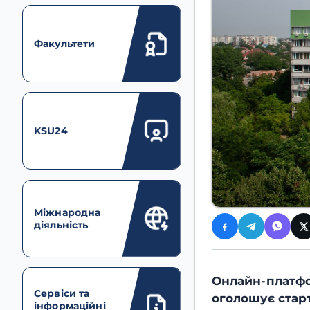
Факультети
KSU24
Міжнародна
діяльність
Онлайн-платфо
Сервіси та
оголошує старт
інформаційні