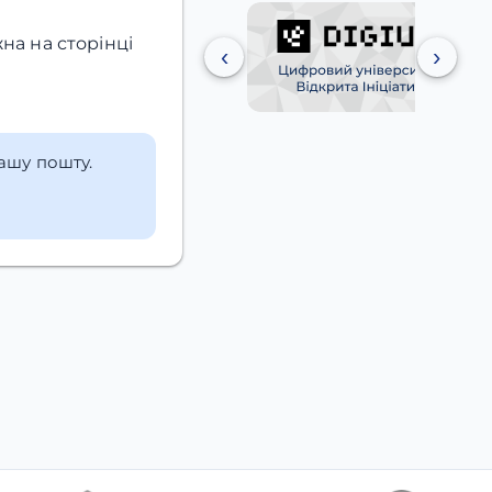
на на сторінці
‹
›
вашу пошту.