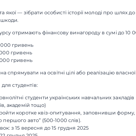
ета якої — зібрати особисті історії молоді про шлях д
решкоди.
рсу отримають фінансову винагороду в сумі до 10 0
0 000 гривень
 000 гривень
 000 гривень
 спрямувати на освітні цілі або реалізацію власної 
для студентів:
овнолітні студенти українських навчальних закладів 
ів, академій тощо)
ройти коротке квіз-опитування, заповнивши форму, 
о першого авто” (500-1000 слів).
ок: з 15 вересня до 15 грудня 2025
 22 грудня 2025