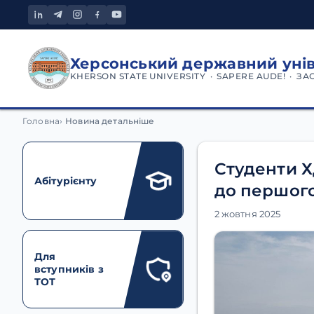
Херсонський державний уні
KHERSON STATE UNIVERSITY · SAPERE AUDE! · ЗА
Головна
Новина детальніше
Студенти Х
Абітурієнту
до першого 
2 жовтня 2025
Для
вступників з
ТОТ