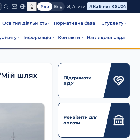
Укр
Eng
Увійти
Кабінет KSU24
Освітня діяльність
Нормативна база
Студенту
урієнту
Інформація
Контакти
Наглядова рада
“Мій шлях
Підтримати
ХДУ
Реквізити для
оплати