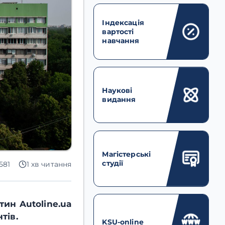
Індексація
вартості
навчання
Наукові
видання
Магістерські
студії
581
1 хв читання
ин Autoline.ua
тів.
KSU-online