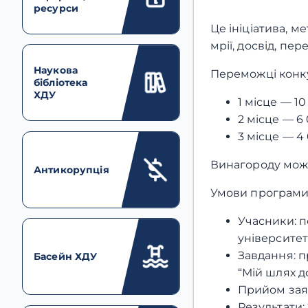
ресурси
Це ініціатива, м
мрії, досвід, пе
Наукова
Переможці конку
бібліотека
ХДУ
1 місце — 1
2 місце — 6
3 місце — 4
Винагороду можна
Антикорупція
Умови програми 
Учасники: п
університет
Завдання: п
Басейн ХДУ
“Мій шлях д
Прийом заяв
Результати: