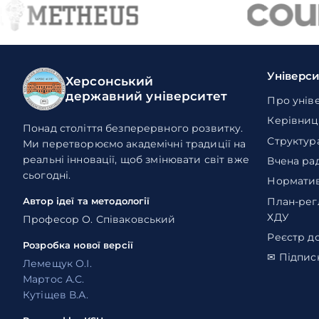
Універс
Херсонський
державний університет
Про унів
Керівниц
Понад століття безперервного розвитку.
Структур
Ми перетворюємо академічні традиції на
реальні інновації, щоб змінювати світ вже
Вчена ра
сьогодні.
Норматив
План-рег
Автор ідеї та методології
ХДУ
Професор О. Співаковський
Реєстр д
Розробка нової версії
✉ Підпис
Лемещук О.І.
Мартос А.С.
Кутіщев В.А.