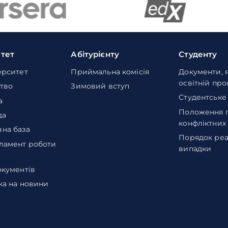
итет
Абітурієнту
Студенту
ерситет
Приймальна комісія
Документи, 
освітній пр
тво
Зимовий вступ
Студентське
а
Положення 
да
конфліктних
на база
Порядок реа
ламент роботи
випадки
окументів
ка на новини