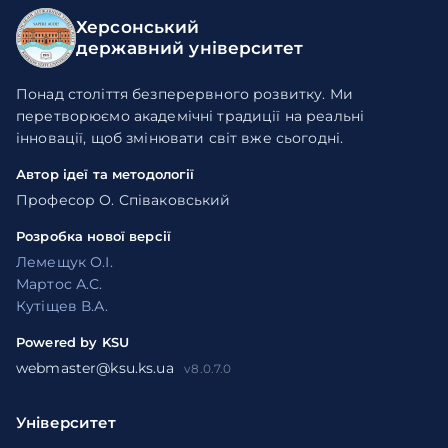
Херсонський
державний університет
Понад століття безперервного розвитку. Ми
перетворюємо академічні традиції на реальні
інновації, щоб змінювати світ вже сьогодні.
Автор ідеї та методології
Професор О. Співаковський
Розробка нової версії
Лемещук О.І.
Мартос А.С.
Кутіщев В.А.
Powered by KSU
webmaster@ksu.ks.ua
v8.0.7.0
Університет