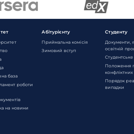
итет
Абітурієнту
Студенту
ерситет
Приймальна комісія
Документи, 
освітній пр
тво
Зимовий вступ
Студентське
а
Положення 
да
конфліктних
на база
Порядок реа
ламент роботи
випадки
окументів
ка на новини