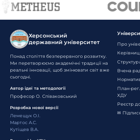
Універс
Херсонський
державний університет
Про унів
Керівниц
Понад століття безперервного розвитку.
Структур
Ми перетворюємо академічні традиції на
реальні інновації, щоб змінювати світ вже
Вчена ра
сьогодні.
Норматив
План-рег
Автор ідеї та методології
ХДУ
Професор О. Співаковський
Реєстр д
Розробка нової версії
✉ Підпис
Лемещук О.І.
Мартос А.С.
Кутіщев В.А.