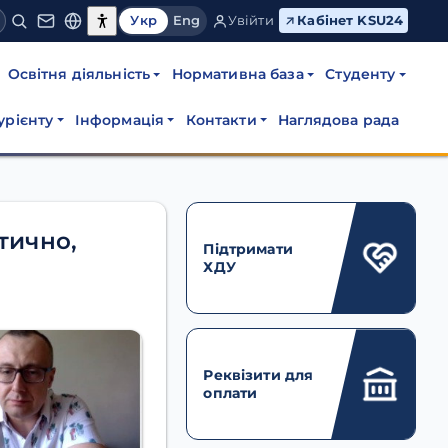
Укр
Eng
Увійти
Кабінет KSU24
Освітня діяльність
Нормативна база
Студенту
урієнту
Інформація
Контакти
Наглядова рада
тично,
Підтримати
ХДУ
Реквізити для
оплати