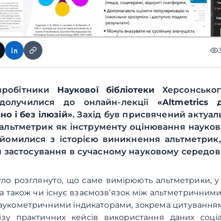
вробітники
Наукової бібліотеки
Херсонськог
 долучилися до онлайн-лекції
«Altmetrics 
но і без ілюзій»
. Захід був присвячений актуа
альтметрик як інструменту оцінювання науков
йомилися з історією виникнення альтметрик, 
 застосування в сучасному науковому середов
було розглянуто, що саме вимірюють альтметрики, 
 а також чи існує взаємозв’язок між альтметричним
аукометричними індикаторами, зокрема цитуванням
ізу практичних кейсів використання даних соц