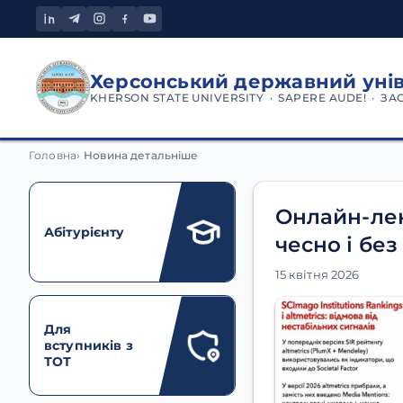
Херсонський державний уні
KHERSON STATE UNIVERSITY · SAPERE AUDE! · ЗА
Головна
Новина детальніше
Онлайн-лек
Абітурієнту
чесно і без
15 квітня 2026
Для
вступників з
ТОТ