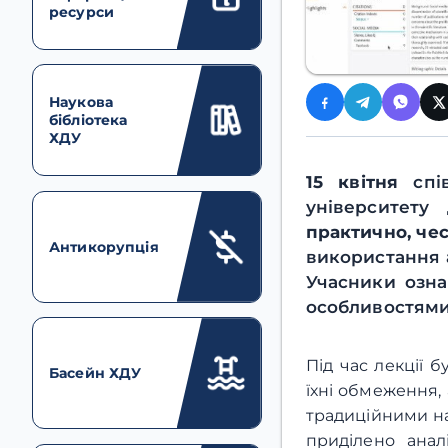
ресурси
Наукова
бібліотека
ХДУ
15 квітня
спі
університету
практично, чес
Антикорупція
використання 
Учасники озна
особливостями
Під час лекції 
Басейн ХДУ
їхні обмеження,
традиційними н
приділено анал