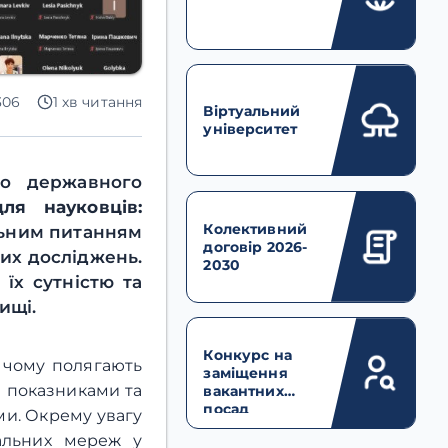
306
1 хв читання
Віртуальний
університет
о державного
для науковців:
Колективний
льним питанням
договір 2026-
их досліджень.
2030
їх сутністю та
ищі.
Конкурс на
у чому полягають
заміщення
и показниками та
вакантних
посад
и. Окрему увагу
іальних мереж у