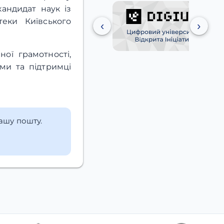
кандидат наук із
теки Київського
‹
›
ої грамотності,
ми та підтримці
вашу пошту.