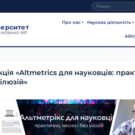
Про нас
Наукова діяльність
верситет
СНОВАНО 1917
Абіт
ція «Altmetrics для науковців: прак
 ілюзій»