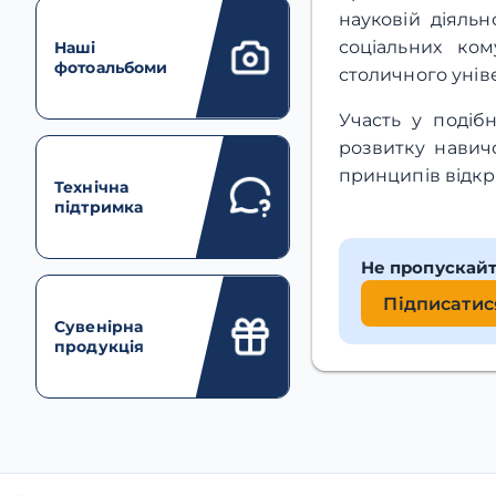
науковій діяльн
соціальних ком
Наші
фотоальбоми
столичного унів
Участь у подіб
розвитку навич
принципів відкр
Технічна
підтримка
Не пропускай
Підписатис
Сувенірна
продукція