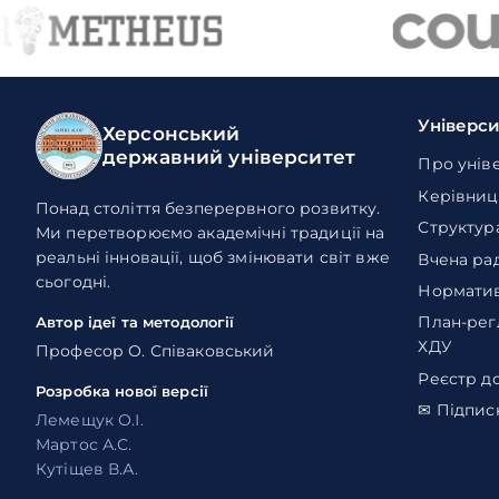
Універс
Херсонський
державний університет
Про унів
Керівниц
Понад століття безперервного розвитку.
Структур
Ми перетворюємо академічні традиції на
реальні інновації, щоб змінювати світ вже
Вчена ра
сьогодні.
Норматив
План-рег
Автор ідеї та методології
ХДУ
Професор О. Співаковський
Реєстр д
Розробка нової версії
✉ Підпис
Лемещук О.І.
Мартос А.С.
Кутіщев В.А.