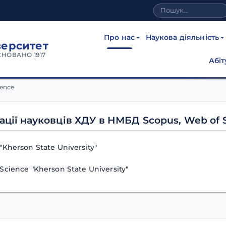
Про нас
Наукова діяльність
верситет
СНОВАНО 1917
Абіт
 в НМБД Scopus, Web of S
ience
ації науковців ХДУ в НМБД Scopus, Web of 
"Kherson State University"
Science "Kherson State University"