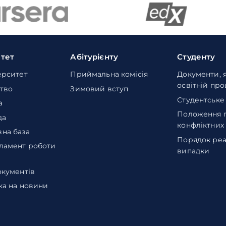
итет
Абітурієнту
Студенту
ерситет
Приймальна комісія
Документи, 
освітній пр
тво
Зимовий вступ
Студентське
а
Положення 
да
конфліктних
на база
Порядок реа
ламент роботи
випадки
окументів
ка на новини