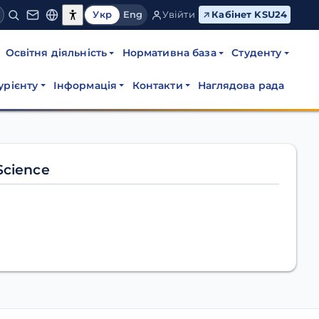
Укр
Eng
Увійти
Кабінет KSU24
Освітня діяльність
Нормативна база
Студенту
урієнту
Інформація
Контакти
Наглядова рада
cience
Science