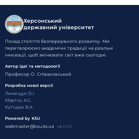
Херсонський
державний університет
Понад століття безперервного розвитку. Ми
перетворюємо академічні традиції на реальні
інновації, щоб змінювати світ вже сьогодні.
Автор ідеї та методології
Професор О. Співаковський
Розробка нової версії
Лемещук О.І.
Мартос А.С.
Кутіщев В.А.
Powered by KSU
webmaster@ksu.ks.ua
v8.0.7.0