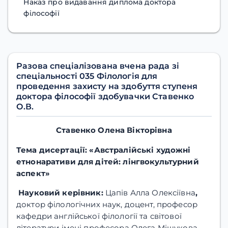
Наказ про видавання диплома доктора
філософії
Разова спеціалізована вчена рада зі
спеціальності 035 Філологія для
проведення захисту на здобуття ступеня
доктора філософії здобувачки Ставенко
О.В.
Ставенко Олена Вікторівна
Тема дисертації: «Австралійські художні
етнонаративи для дітей: лінгвокультурний
аспект»
Науковий керівник:
Цапів Алла Олексіївна
,
доктор філологічних наук, доцент, професор
кафедри англійської філології та світової
літератури імені професора Олега Мішукова,