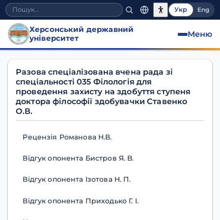
Укр
Eng
Херсонський державний
Меню
університет
Разова спеціалізована вч
Разова спеціалізована вчена рада зі
спеціальності 035 Філологія для
проведення захисту на здобуття ступеня
доктора філософії здобувачки Ставенко
О.В.
Рецензія Романова Н.В.
Відгук опонента Бистров Я. В.
Відгук опонента Ізотова Н. П.
Відгук опонента Приходько Г. І.