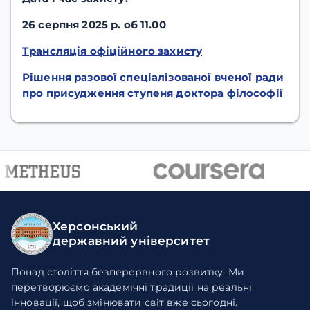
26 серпня 2025 р. об 11.00
Трансляція офіційного захисту
Рішення разової спеціалізованої вченої ради
про присудження ступеня доктора філософії
Херсонський
державний університет
Понад століття безперервного розвитку. Ми
перетворюємо академічні традиції на реальні
інновації, щоб змінювати світ вже сьогодні.