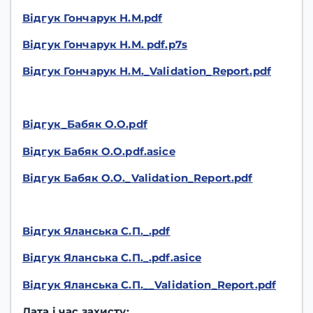
Відгук Гончарук Н.М.pdf
Відгук Гончарук Н.М. pdf.p7s
Відгук Гончарук Н.М._Validation_Report.pdf
Відгук_Бабяк О.О.pdf
Відгук Бабяк О.О.pdf.asice
Відгук Бабяк О.О._Validation_Report.pdf
Відгук Яланська С.П._.pdf
Відгук Яланська С.П._.pdf.asice
Відгук Яланська С.П.__Validation_Report.pdf
Дата і час захисту: