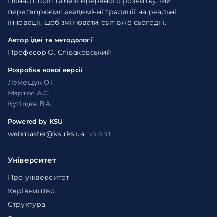
Понад століття безперервного розвитку. Ми
перетворюємо академічні традиції на реальні
інновації, щоб змінювати світ вже сьогодні.
Автор ідеї та методології
Професор О. Співаковський
Розробка нової версії
Лемещук О.І.
Мартос А.С.
Кутіщев В.А.
Powered by KSU
webmaster@ksu.ks.ua
v8.0.3.1
Університет
Про університет
Керівництво
Структура