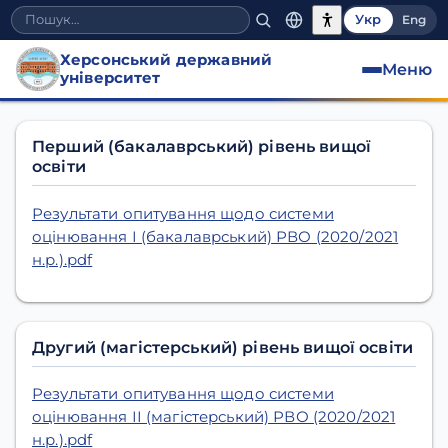
Укр
Eng
Херсонський державний
Меню
університет
Актуальні опитування
Перший (бакалаврський) рівень вищої
освіти
Результати опитування щодо системи
оцінювання І (бакалаврський) РВО (2020/2021
н.р.).pdf
Другий (магістерський) рівень вищої освіти
Результати опитування щодо системи
оцінювання ІІ (магістерський) РВО (2020/2021
н.р.).pdf