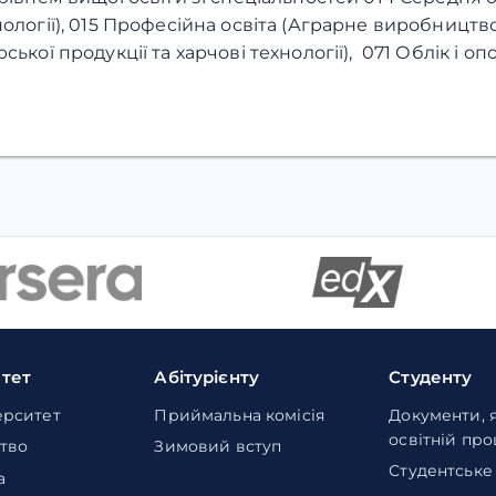
нології), 015 Професійна освіта (Аграрне виробництв
ської продукції та харчові технології), 071 Облік і о
итет
Абітурієнту
Студенту
ерситет
Приймальна комісія
Документи, 
освітній пр
тво
Зимовий вступ
Студентське
а