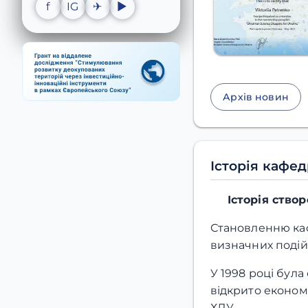
f
IG
✈
▶
Архів новин
Історія кафе
Історія ство
Становленню ка
визначних подій
У 1998 році бул
відкрито економ
ХДУ.