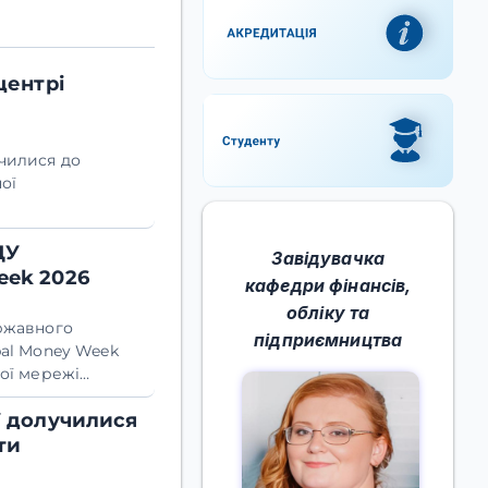
центрі
училися до
ої
ДУ
Завідувачка
eek 2026
кафедри фінансів,
обліку та
ержавного
підприємництва
bal Money Week
ної мережі
бітництва та
У долучилися
іативи.
ти