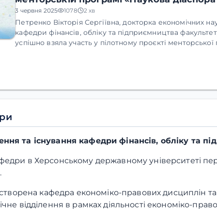
3 червня 2025
1078
2 хв
Петренко Вікторія Сергіївна, докторка економічних нау
кафедри фінансів, обліку та підприємництва факультету
успішно взяла участь у пілотному проєкті менторської
«Наукова діаспора для України», що спрямована на пі
українських науковців та їхню інтеграцію в міжнародн
спільноту.
дри
рення та існування
кафедри фінансів, обліку та п
федри в Херсонському державному університеті пер
.
а створена кафедра економіко-правових дисциплін т
ічне відділення в рамках діяльності економіко-прав