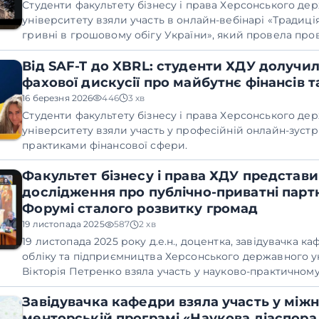
Студенти факультету бізнесу і права Херсонського де
університету взяли участь в онлайн-вебінарі «Традиц
гривні в грошовому обігу України», який провела про
Музею грошей Національного банку України Оксана Со
Від SAF-T до XBRL: студенти ХДУ долучи
фахової дискусії про майбутнє фінансів т
16 березня 2026
446
3 хв
Студенти факультету бізнесу і права Херсонського де
університету взяли участь у професійній онлайн-зустр
практиками фінансової сфери.
Факультет бізнесу і права ХДУ представи
дослідження про публічно-приватні парт
Форумі сталого розвитку громад
19 листопада 2025
587
2 хв
19 листопада 2025 року д.е.н., доцентка, завідувачка ка
обліку та підприємництва Херсонського державного у
Вікторія Петренко взяла участь у науково-практичном
«Фінансове забезпечення сталого розвитку територіа
Завідувачка кафедри взяла участь у між
відбувся в Національному університеті «Острозька ака
менторській програмі «Наукова діаспора