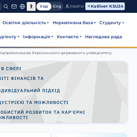
Укр
Eng
Увійти
Кабінет KSU24
Освітня діяльність
Нормативна база
Студенту
урієнту
Інформація
Контакти
Наглядова рада
сонського державного уні
а підприємництва Херсонського державного університету