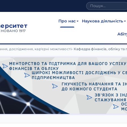
Про нас
Наукова діяльність
верситет
СНОВАНО 1917
Абіт
у та підприємництва Хер
чання, дослідження, кар'єрні можливості
Кафедра фінансів, обліку т