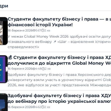
дри
Студенти факультету бізнесу і права — в 
фінансової історії України!
18 березня 2026
567
2 хв
У межах Global Money Week 2026 здобувачі освіти дол
пізнавального вебінару
📌 «Шаг – відновлення історичн
справедливості»
💰 Студенти факультету бізнесу і права Х
долучилися до відкриття Global Money W
16 березня 2026
448
2 хв
Здобувачі факультету бізнесу і права Херсонського д
університету взяли участь в урочистому відкритті Glo
2026, яке відбулося за участі представників Міжнарод
фінансової освіти при Організації економічного співро
Здобувачі факультету бізнесу і права ХД
розвитку (OECD/INFE) — глобального організатора ініц
до вебінару про історію української валю
16 березня 2026
462
2 хв