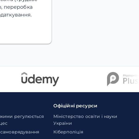
о, переробка
податкування.
Офіційні ресурси
якими регулюється
Міністерство освіти і науки
оцес
України
 самоврядування
Кіберполіція