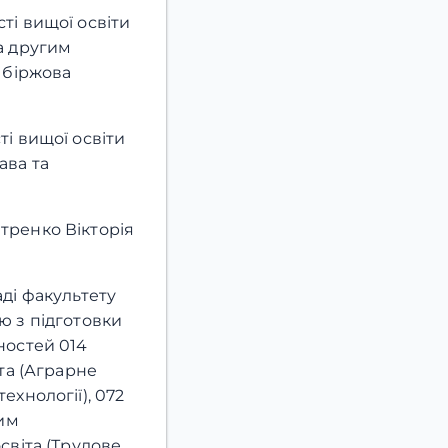
ті вищої освіти
а другим
а біржова
ті вищої освіти
ава та
тренко Вікторія
аді факультету
ю з підготовки
ностей 014
іта (Аграрне
ехнології), 072
гим
світа (Трудове