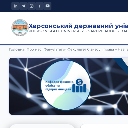
Херсонський державний уні
KHERSON STATE UNIVERSITY · SAPERE AUDE! · ЗА
Кафедра фінансів, облік
Головна
Про нас
Факультети
Факультет бізнесу і права – Нав