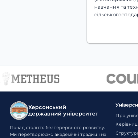
навчання та тех
сільськогосподар
Універс
Херсонський
державний університет
Про унів
Керівниц
Понад століття безперервного розвитку.
Структур
Ми перетворюємо академічні традиції на