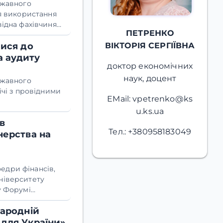
ржавного
ія використання
відна фахівчиня
ПЕТРЕНКО
хань.
лися до
ВІКТОРІЯ СЕРГІЇВНА
а аудиту
доктор економічних
наук, доцент
ржавного
ічі з провідними
EMail: vpetrenko@ks
u.ks.ua
в
Тел.: +380958183049
нерства на
федри фінансів,
ніверситету
у Форумі
льних громад», що
народній
демія».
 для України»