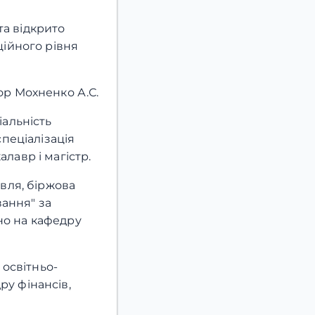
та відкрито
ційного рівня
ор Мохненко А.С.
іальність
спеціалізація
лавр і магістр.
івля, біржова
вання" за
но на кафедру
 освітньо-
ру фінансів,