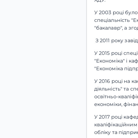
У 2003 році бул
спеціальність "Е
"бакалавр", а зго
З 2011 року зав
У 2015 році спец
"Економіка" і ка
"Економіка підпр
У 2016 році на к
діяльність" та с
освітньо-кваліф
економіки, фіна
У 2017 році кафе
кваліфікаційним
обліку та підпр