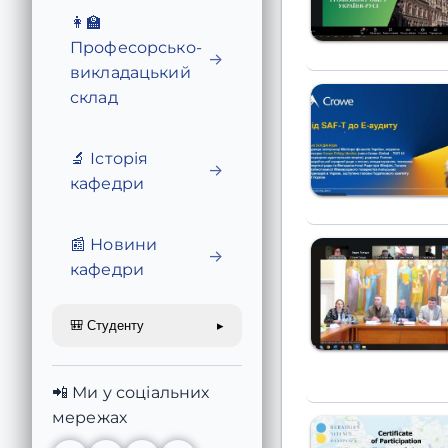
👩‍🏫
Професорсько-
→
викладацький
склад
🔬 Історія
→
кафедри
📰 Новини
→
кафедри
🎒 Студенту
▸
📲 Ми у соціальних
мережах