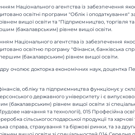
енням Національного агентства із забезпечення якос
дитовано освітні програми "Облік і оподаткування" з
рівнем вищої освіти та "Підприємництво, торгівля т
ершим (бакалаврським) рівнем вищої освіти.
енням Національного агентства із забезпечення якос
дитовано освітню програму "Фінанси, банківська спр
 першим (бакалаврським) рівнем вищої освіти.
едру очолює докторка економічних наук, доцентка Пе
ргіївна.
інансів, обліку та підприємництва функціонує у скл
 Херсонського державного університету і є випусково
шим (бакалаврським) рівнем вищої освіти зі спеціаль
Трудове навчання та технології), 015 Професійна осв
еробка сільськогосподарської продукції та харчові т
ька справа, страхування та біржові ринки, та за дру
рівнем вищої освіти зі спеціальностей 014 Середня о