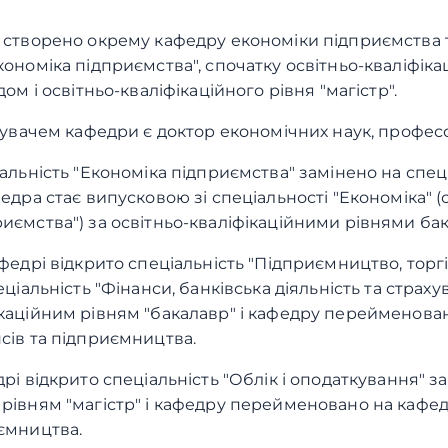
о створено окрему кафедру економіки підприємства 
кономіка підприємства", спочатку освітньо-кваліфіка
дом і освітньо-кваліфікаційного рівня "магістр".
ідувачем кафедри є доктор економічних наук, профес
іальність "Економіка підприємства" замінено на спец
федра стає випусковою зі спеціальності "Економіка" (
иємства") за освітньо-кваліфікаційними рівнями бака
афедрі відкрито спеціальність "Підприємництво, торг
пеціальність "Фінанси, банківська діяльність та страху
ікаційним рівням "бакалавр" і кафедру перейменова
нсів та підприємництва.
дрі відкрито спеціальність "Облік і оподаткування" за
 рівням "магістр" і кафедру перейменовано на кафед
иємництва.