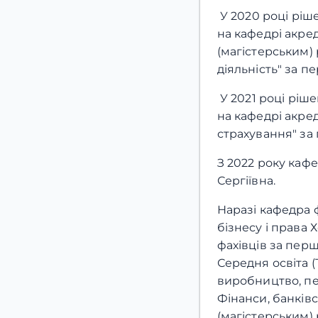
У 2020 році ріш
на кафедрі акре
(магістерським) 
діяльність" за п
У 2021 році ріш
на кафедрі акре
страхування" за
З 2022 року каф
Се
Наразі кафедра ф
бізнесу і права
фахівців за пер
Середня освіта (
виробництво, пер
Фінанси, банківс
(магістерським) 