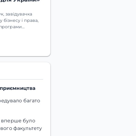
к, завідувачка
 бізнесу і права,
 програми
дтримку
у академічну
ідприємництва
едувало багато
а вперше було
ового факультету