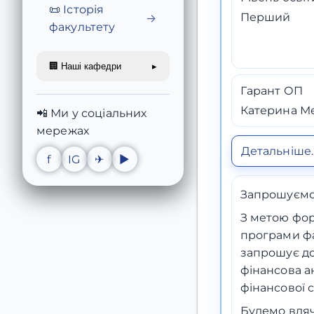
📜 Історія
Перший
→
факультету
🏢 Наші кафедри
▸
Гарант ОП
Катерина М
📲 Ми у соціальних
мережах
Детальніше..
f
IG
✈
▶
Запрошуємо
З метою фор
програми фа
запрошує до
фінансова ан
фінансової с
Будемо вдяч