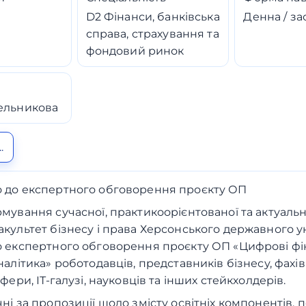
D2 Фінанси, банківська
Денна / за
справа, страхування та
фондовий ринок
ельникова
.
 до експертного обговорення проєкту ОП
мування сучасної, практикоорієнтованої та актуально
культет бізнесу і права Херсонського державного у
 експертного обговорення проєкту ОП «Цифрові фі
алітика» роботодавців, представників бізнесу, фахів
фери, ІТ-галузі, науковців та інших стейкхолдерів.
ні за пропозиції щодо змісту освітніх компонентів, 