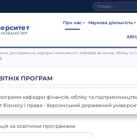
Про нас
Наукова діяльність
верситет
СНОВАНО 1917
Абіт
 (бакалаврського) рівня 
чання, дослідження, кар'єрні можливості
Кафедра фінансів, обліку та
)
ВІТНІХ ПРОГРАМ
програми кафедри фінансів, обліку та підприємництв
т бізнесу і права • Херсонський державний універси
ція за освітніми програмами