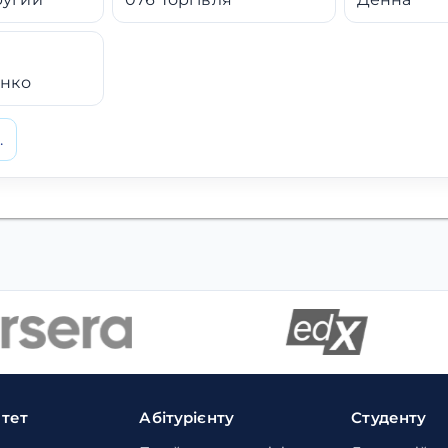
енко
.
итет
Абітурієнту
Студенту