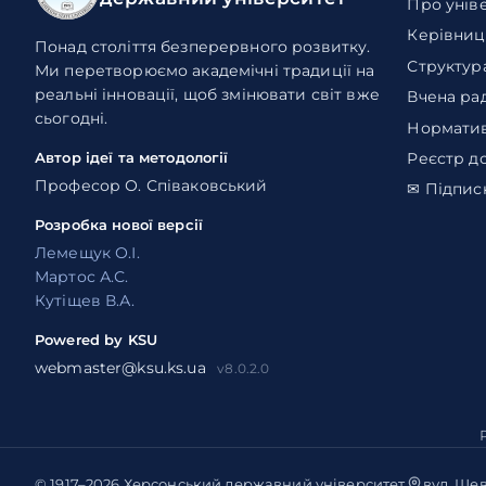
Про унів
Керівниц
Понад століття безперервного розвитку.
Структур
Ми перетворюємо академічні традиції на
реальні інновації, щоб змінювати світ вже
Вчена ра
сьогодні.
Норматив
Реєстр д
Автор ідеї та методології
Професор О. Співаковський
✉ Підпис
Розробка нової версії
Лемещук О.І.
Мартос А.С.
Кутіщев В.А.
Powered by KSU
webmaster@ksu.ks.ua
v8.0.2.0
© 1917–2026
Херсонський державний університет
вул. Шев