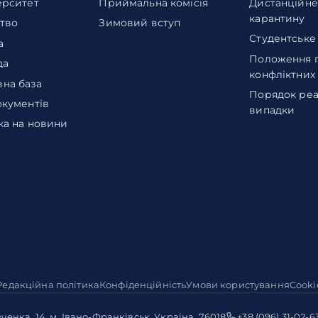
ерситет
Приймальна комісія
Дистанційне 
карантину
тво
Зимовий вступ
Студентське
а
Положення 
да
конфліктних
на база
Порядок реа
окументів
випадки
ка на новини
Редакційна політика
Конфіденційність
Умови користування
Cooki
ченка, 14, м. Івано-Франківськ, Україна, 76018
+38 (096) 31-02-6