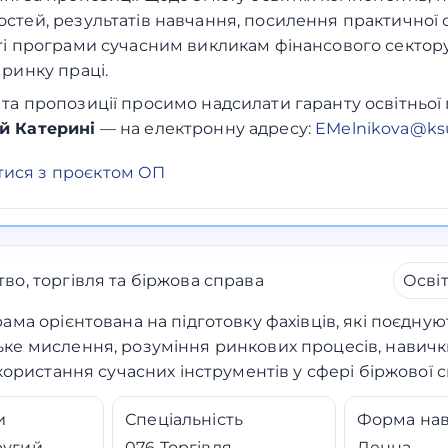
стей, результатів навчання, посилення практичної с
ті програми сучасним викликам фінансового сектору
 ринку праці.
та пропозиції просимо надсилати гаранту освітньо
й Катерині
— на електронну адресу:
EMelnikova@ksu
ися з проєктом ОП
о, торгівля та біржова справа
Осві
ама орієнтована на підготовку фахівців, які поєдную
ке мислення, розуміння ринкових процесів, навички
икористання сучасних інструментів у сфері біржової 
и
Спеціальність
Форма на
ругий
076 Торгівля
Денна