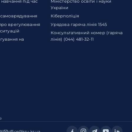
навчання під час
Міністерство освіти і науки
України
 самоврядування
Кіберполіція
про врегулювання
Урядова гаряча лінія 1545
 ситуацій
Консультативний номер (гаряча
гування на
лінія) (044) 481-32-11
e
36
office@ksu.ks.ua