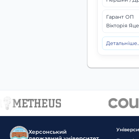
Гарант ОП
Вікторія Яц
Детальніше..
Універс
Херсонський
державний університет