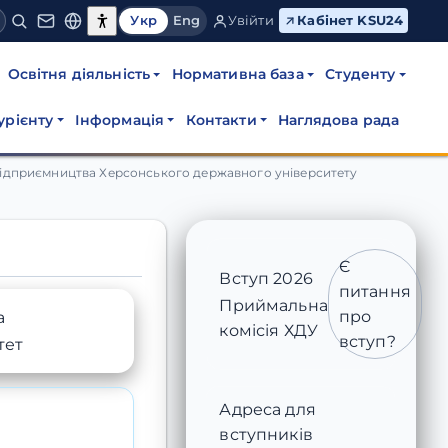
Укр
Eng
Увійти
Кабінет KSU24
Освітня діяльність
Нормативна база
Студенту
урієнту
Інформація
Контакти
Наглядова рада
вищої освіти)
 підприємництва Херсонського державного університету
Є
Вступ 2026
питання
Приймальна
про
а
комісія ХДУ
вступ?
тет
Адреса для
вступників