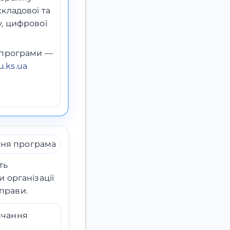
кладової та
, цифрової
ї програми —
.ks.ua
тня програма
ть
 організації
справи.
вчання