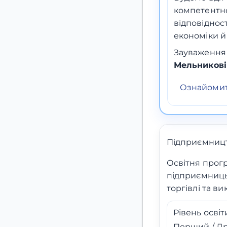
компетентно
відповіднос
економіки й
Зауваження 
Мельникові
Ознайомит
Підприємництв
Освітня прогр
підприємниць
торгівлі та в
Рівень освіт
Перший / Д