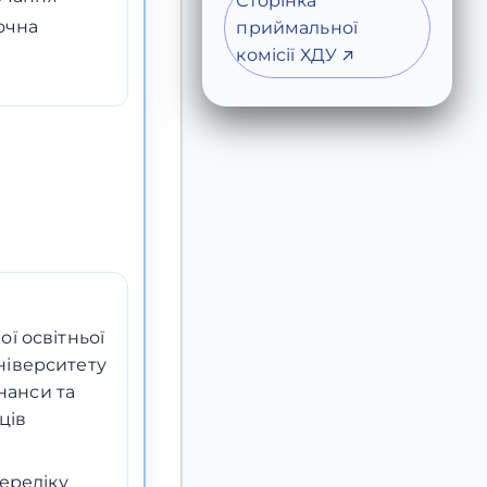
Сторінка
очна
приймальної
комісії ХДУ ↗
ї освітньої
ніверситету
нанси та
ців
переліку