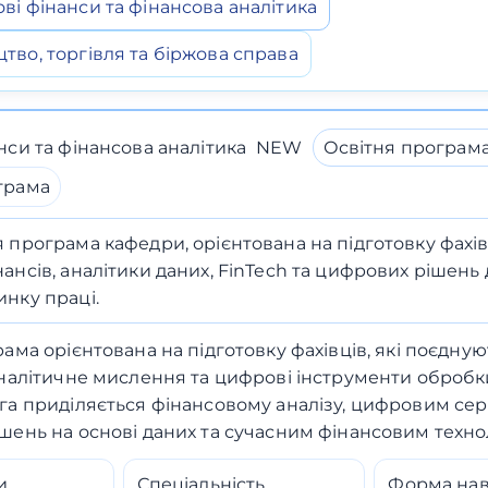
і фінанси та фінансова аналітика
тво, торгівля та біржова справа
си та фінансова аналітика
NEW
Освітня програма
грама
я програма кафедри, орієнтована на підготовку фахів
нансів, аналітики даних, FinTech та цифрових рішень
инку праці.
ама орієнтована на підготовку фахівців, які поєдну
аналітичне мислення та цифрові інструменти обробк
га приділяється фінансовому аналізу, цифровим сер
шень на основі даних та сучасним фінансовим техно
и
Спеціальність
Форма на