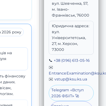
вул. Шевченка, 57,
м. Івано-
Франківськ, 76000
Юридична адреса:
вул.
 2026 року
Університетська,
27, м. Херсон,
73000
ців на
 для
📞
+38 (096) 613-05-16
✉️
EntranceExamination@ksu.ks
ють фінансову
✉️
vstup@ksu.ks.ua
и даних.
вісам,
Telegram «Вступ
логіям.
2026 ФБіП» 🚀
вчання