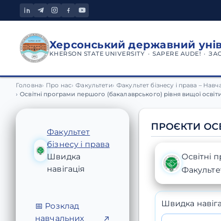
Херсонський державний уні
KHERSON STATE UNIVERSITY · SAPERE AUDE! · ЗА
Освітні програми першого
Головна
Про нас
Факультети
Факультет бізнесу і права – Нав
Освітні програми першого (бакалаврського) рівня вищої освіти
ПРОЄКТИ ОС
Факультет
бізнесу і права
Швидка
Освітні 
навігація
Факульте
Швидка навіга
📅 Розклад
навчальних
↗