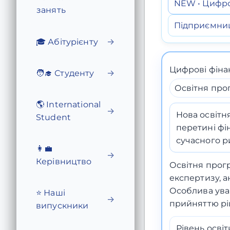
NEW • Цифров
занять
Підприємниц
🎓 Абітурієнту
→
Цифрові фінан
🧑‍🎓 Студенту
→
Освітня про
🌎 International
→
Нова освітн
Student
перетині фі
сучасного р
👩‍💼
→
Керівництво
Освітня прогр
експертизу, 
Особлива ува
⭐ Наші
→
прийняттю рі
випускники
Рівень освіт