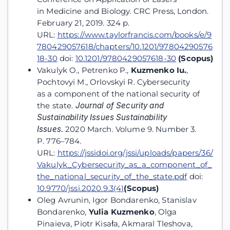
in Medicine and Biology. CRC Press, London.
February 21, 2019. 324 p.
URL:
https://www.taylorfrancis.com/books/e/9
780429057618/chapters/10.1201/97804290576
18-30
doi:
10.1201/9780429057618-30
(Scopus)
Vakulyk O., Petrenko P.,
Kuzmenko
Iu
.
,
Pochtovyi M., Orlovskyi R. Cybersecurity
as a component of the national security of
the state.
Journal of Security and
Sustainability Issues
Sustainability
Issues
.
2020 March. Volume 9. Number 3.
P. 776–784.
URL:
https://jssidoi.org/jssi/uploads/papers/36/
Vakulyk_Cybersecurity_as_a_component_of_
the_national_security_of_the_state.pdf
doi:
10.9770/jssi.2020.9.3(4)
(Scopus)
Oleg Avrunin, Igor Bondarenko, Stanislav
Bondarenko,
Yulia Kuzmenko
, Olga
Pinaieva, Piotr Kisała, Akmaral Tleshova,