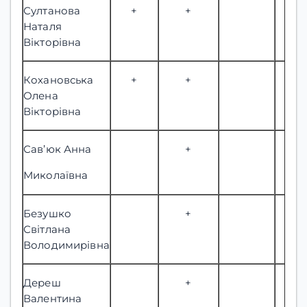
Султанова
+
+
Наталя
Вікторівна
Кохановська
+
+
Олена
Вікторівна
Сав’юк Анна
+
Миколаївна
Безушко
+
Світлана
Володимирівна
Дереш
+
Валентина