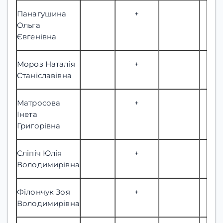
Панагушина
+
Ольга
Євгенівна
Мороз Наталія
+
Станіславівна
Матросова
+
Інета
Григорівна
Сліпіч Юлія
+
Володимирівна
Філончук Зоя
+
Володимирівна