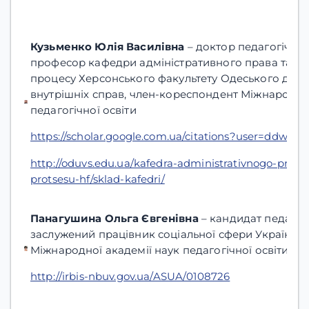
Кузьменко Юлія Василівна
– доктор педагогічних
професор кафедри адміністративного права та ад
процесу Херсонського факультету Одеського держ
внутрішніх справ, член-кореспондент Міжнародної
педагогічної освіти
https://scholar.google.com.ua/citations?user=ddwd
http://oduvs.edu.ua/kafedra-administrativnogo-prava
protsesu-hf/sklad-kafedri/
Панагушина Ольга Євгенівна
– кандидат педагогі
заслужений працівник соціальної сфери України,
Міжнародної академії наук педагогічної освіти
http://irbis-nbuv.gov.ua/ASUA/0108726