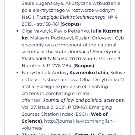
Saule Luganskaya. Аkustyczne wzbudzenie
pola elektrycznego w roztworze wodnym
NaCl).
Przeglądu Elektrotechnicznego
. № 4.
2019. - str.158–161 (
Scopus
)
Olga Vakulyk, Pavlo Petrenko,
Iulia Kuzmen
ko
, Maksym Pochtovyi, Ruslan Orlovskyi.
Cyb
ersecurity as a component of the national
security of the state.
Journal of Security and
Sustainability Issues.
2020 March. Volume 9.
Number 3. P. 776-784. (
Scopus
)
Ivanyshchuk Andriy
,
Kuzmenko Iuliia
, Solove
i Oleksii, Ustiuzhaninova Olha, Dmytrenko N
atalia. Foreign experience of involving
citizens in combating criminal
offenses.
Journal of law and political sciences
.
Vol. 27, issue 2. 2021. P.139-161. Emerging
Sources Citation Index (ESCI) (
Web of
Science
)
.
http://journal-law.com/english-
volumes/
Zhurat, Yu., Lipshyts, L.,
Soter, M.
, Chumak, L.,