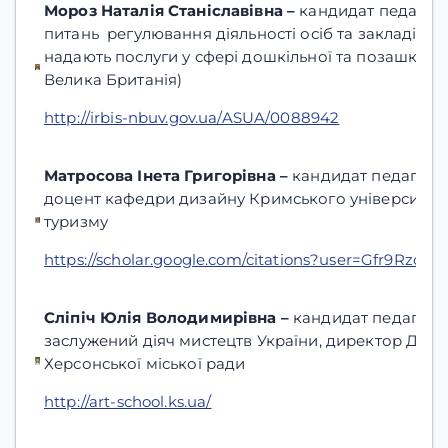
Мороз Наталія Станіславівна –
кандидат педагогі
питань регулювання діяльності осіб та закладів усі
надають послуги у сфері дошкільної та позашкільно
Велика Британія)
http://irbis-nbuv.gov.ua/ASUA/0088942
Матросова Інета Григорівна –
кандидат педагогіч
доцент кафедри дизайну Кримського університету 
туризму
https://scholar.google.com/citations?user=Gfr9RzcA
Сліпіч Юлія Володимирівна –
кандидат педагогіч
заслужений діяч мистецтв України, директор Дитя
Херсонської міської ради
http://art-school.ks.ua/