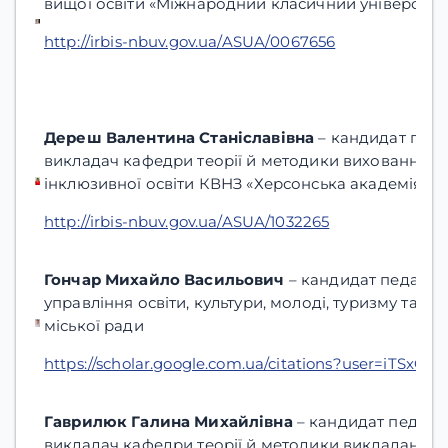
вищої освіти «Міжнародний класичний університе
http://irbis-nbuv.gov.ua/ASUA/0067656
Дереш Валентина Станіславівна
– кандидат педа
викладач кафедри теорії й методики виховання, пс
інклюзивної освіти КВНЗ «Херсонська академія не
http://irbis-nbuv.gov.ua/ASUA/1032265
Гончар Михайло Васильович
– кандидат педагогі
управління освіти, культури, молоді, туризму та с
міської ради
https://scholar.google.com.ua/citations?user=iTSxO
Гаврилюк Галина Михайлівна
– кандидат педагог
викладач кафедри теорії й методики викладання 