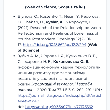
(Web of Science, Scopus та ін.)
Blynova, O., Kostenko, T., Nesin, Y., Fedorova,
O., Chaban, O.,
Pyslar, A.,
& Popovych, I.
(2021). Research of the Relationship between
Perfectionism and Feelings of Loneliness of
Youths. Postmodern Openings, 12(2), 01-
17.
https://doi.org/10.18662/po/12.2/294
(
Web
of Science)
Зубко А. М., Жорова І. Я., Кузьменко В. В.,
Слюсаренко Н. В.,
Кохановська
О.
В.
Інформаційно-комунікаційні технології як
чинник розвитку професіоналізму
педагогів у системі післядипломної
освіти.
Інформаційні
технології
і
засоби
навчання
. 2020. Том 77. № 3. С. 262–281. URL:
https://journal.iitta.gov.ua/index.php/itlt/articl
e/view/3562
doi:
https://doi.org/10.33407/itlt.v77i3.3562