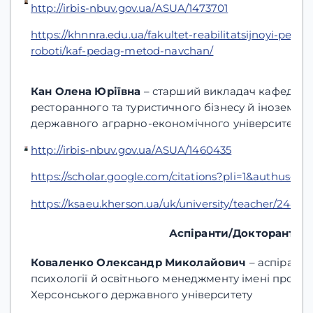
http://irbis-nbuv.gov.ua/ASUA/1473701
https://khnnra.edu.ua/fakultet-reabilitatsijnoyi-pedag
roboti/kaf-pedag-metod-navchan/
Кан Олена Юріївна
– старший викладач кафедри 
ресторанного та туристичного бізнесу й іноземни
державного аграрно-економічного університету
http://irbis-nbuv.gov.ua/ASUA/1460435
https://scholar.google.com/citations?pli=1&authuse
https://ksaeu.kherson.ua/uk/university/teacher/244/
Аспіранти/Докторанти
Коваленко Олександр Миколайович
– аспірант 
психології й освітнього менеджменту імені проф. 
Херсонського державного університету