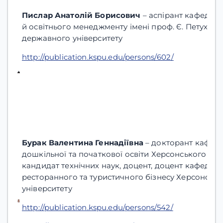
Пислар Анатолій Борисович
– аспірант кафедри п
й освітнього менеджменту імені проф. Є. Петухов
державного університету
http://publication.kspu.edu/persons/602/
Бур
а
к Валентина Геннадіївна
– докторант кафедр
дошкільної та початкової освіти Херсонського дер
кандидат технічних наук, доцент, доцент кафедри 
ресторанного та туристичного бізнесу Херсонськ
університету
http://publication.kspu.edu/persons/542/