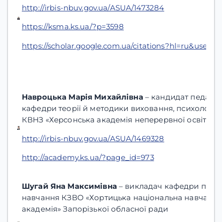
http://irbis-nbuv.gov.ua/ASUA/1473284
https://ksma.ks.ua/?p=3598
https://scholar.google.com.ua/citations?hl=ru&use
Навроцька Марія Михайлівна
– кандидат педагог
кафедри теорії й методики виховання, психології 
КВНЗ «Херсонська академія неперервної освіти»
http://irbis-nbuv.gov.ua/ASUA/1469328
http://academy.ks.ua/?page_id=973
Шугай Яна Максимівна
– викладач кафедри педаг
навчання КЗВО «Хортицька національна навчально
академія» Запорізької обласної ради