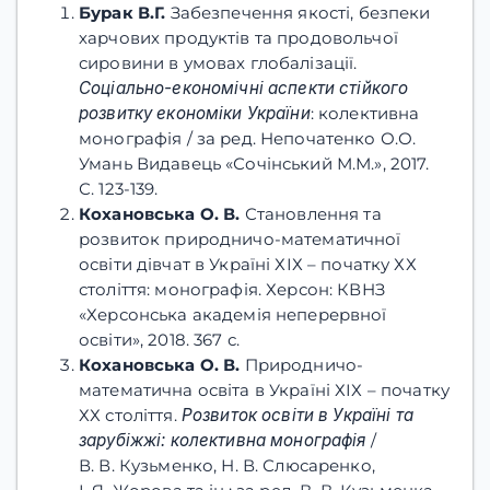
Бурак В.Г.
Забезпечення якості, безпеки
харчових продуктів та продовольчої
сировини в умовах глобалізації.
Соціально-економічні аспекти стійкого
розвитку економіки України
: колективна
монографія / за ред. Непочатенко О.О.
Умань Видавець «Сочінський М.М.», 2017.
С. 123-139.
Кохановська
О.
В.
Становлення та
розвиток природничо-математичної
освіти дівчат в Україні ХІХ – початку ХХ
століття: монографія. Херсон: КВНЗ
«Херсонська академія неперервної
освіти», 2018. 367 с.
Кохановська О. В.
Природничо-
математична освіта в Україні ХІХ – початку
ХХ століття.
Розвиток освіти в Україні та
зарубіжжі: колективна монографія
/
В. В. Кузьменко, Н. В. Слюсаренко,