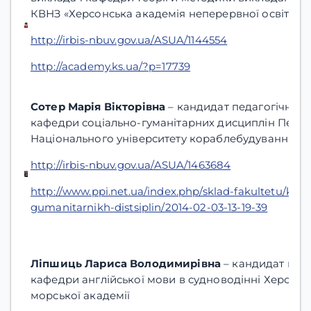
КВНЗ «Херсонська академія неперервної освіти»
http://irbis-nbuv.gov.ua/ASUA/1144554
http://academy.ks.ua/?p=17739
Сотер Марія Вікторівна
– кандидат педагогічних 
кафедри соціально-гуманітарних дисциплін Первом
Національного університету кораблебудування ім
http://irbis-nbuv.gov.ua/ASUA/1463684
http://www.ppi.net.ua/index.php/sklad-fakultetu/kafe
gumanitarnikh-distsiplin/2014-02-03-13-19-39
Ліпшиць Лариса Володимирівна
– кандидат педа
кафедри англійської мови в судноводінні Херсонс
морської академії