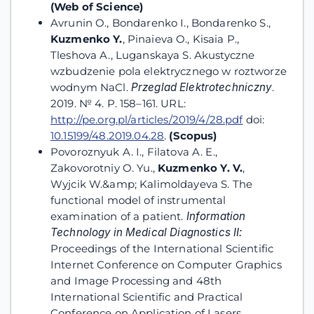
(
Web of Science)
Avrunin O., Bondarenko I., Bondarenko S.,
Kuzmenko
Y
.
, Pinaieva O., Kisaіa P.,
Tleshova A., Luganskaya S. Аkustyczne
wzbudzenie pola elektrycznego w roztworze
wodnym NaCl.
Przeglad Elektrotechniczny
.
2019. № 4. P. 158–161. URL:
http://pe.org.pl/articles/2019/4/28.pdf
doi:
10.15199/48.2019.04.28
.
(Scopus)
Povoroznyuk A. I., Filatova A. E.,
Zakovorotniy O. Yu.,
Kuzmenko Y
.
V
.
,
Wуjcik W.&amp; Kalimoldayeva S. The
functional model of instrumental
examination of a patient.
Information
Technology
in
Medical
Diagnostics
II
:
Proceedings of the International Scientific
Internet Conference on Computer Graphics
and Image Processing and 48th
International Scientific and Practical
Conference on Application of Lasers