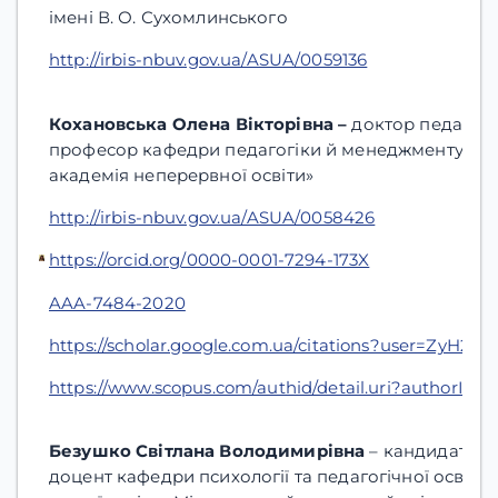
імені В. О. Сухомлинського
http://irbis-nbuv.gov.ua/ASUA/0059136
Кохановська Олена Вікторівна –
доктор педагогі
професор
кафедри педагогіки й менеджменту осв
академія неперервної освіти»
http://irbis-nbuv.gov.ua/ASUA/0058426
https://orcid.org/0000-0001-7294-173X
AAA-7484-2020
https://scholar.google.com.ua/citations?user=ZyH2
https://www.scopus.com/authid/detail.uri?authorId=
Безушко Світлана Володимирівна
– кандидат пед
доцент кафедри психології та педагогічної освіти