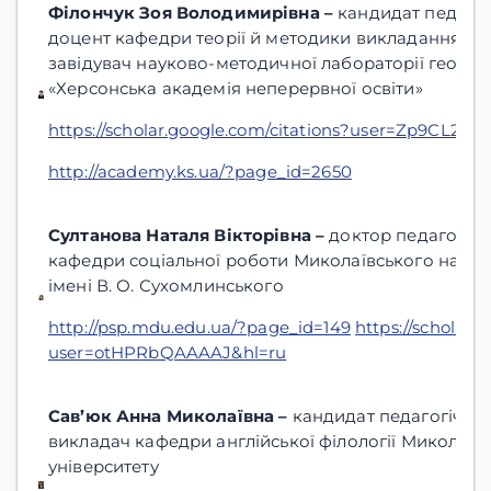
Філончук Зоя Володимирівна –
кандидат педагог
доцент кафедри теорії й методики викладання на
завідувач науково-методичної лабораторії геогра
«Херсонська академія неперервної освіти»
https://scholar.google.com/citations?user=Zp9CL2s
http://academy.ks.ua/?page_id=2650
Султанова Наталя Вікторівна –
доктор педагогічн
кафедри соціальної роботи Миколаївського націо
імені В. О. Сухомлинського
http://psp.mdu.edu.ua/?page_id=149
https://scholar.
user=otHPRbQAAAAJ&hl=ru
Сав’юк Анна Миколаївна –
кандидат педагогічних
викладач кафедри англійської філології Миколаїв
університету