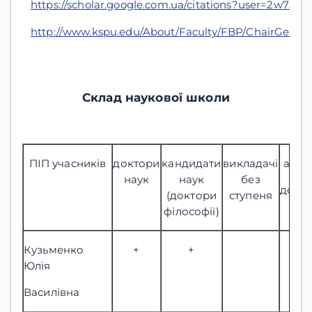
https://scholar.google.com.ua/citations?user=2w75
http://www.kspu.edu/About/Faculty/FBP/ChairGenen
Склад наукової школи
ПІП учасників
доктори
кандидати
викладачі
аспі
наук
наук
без
докт
(доктори
ступеня
філософії)
Кузьменко
+
+
Юлія
Василівна