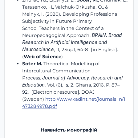
Tarasenko, H., Valchuk-Orkusha, O., &
Melnyk, I. (2020). Developing Professional
Subjectivity in Future Primary
School Teachers in the Context of a
Neuropedagogical Approach.
BRAIN. Broad
Research in Artificial Intelligence and
Neuroscience
, 11, 2Sup1, 64-81 [in English].
(
Web of Science
)
Soter M.
Theoretical Modelling of
Intercultural Communication
Process.
Journal of Advocacy, Research and
Education
, Vol. (6), Is. 2. Ghana, 2016. P. 87–
92. [Electronic resource]. DOAJ
(Sweden)
http://www.kadint.net/journals_n/1
473284978.pdf
Наявність монографій