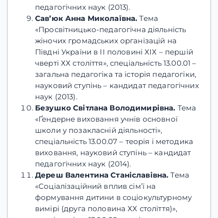
педагогічних наук (2013).
Сав’юк Анна Миколаївна.
Тема
«Просвітницько-педагогічна діяльність
жіночих громадських організацій на
Півдні України в ІІ половині ХІХ – першій
чверті ХХ століття», спеціальність 13.00.01 –
загальна педагогіка та історія педагогіки,
науковий ступінь – кандидат педагогічних
наук (2013).
Безушко Світлана Володимирівна.
Тема
«Ґендерне виховання учнів основної
школи у позакласній діяльності»,
спеціальність 13.00.07 – теорія і методика
виховання, науковий ступінь – кандидат
педагогічних наук (2014).
Дереш Валентина Станіславівна.
Тема
«Соціалізаційний вплив сім’ї на
формування дитини в соціокультурному
вимірі (друга половина ХХ століття)»,