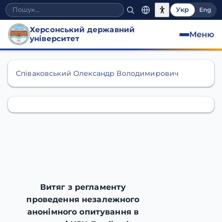
Укр
Eng
Херсонський державний
Меню
університет
Відгуки
Співаковський Олександр Володимирович
Витяг з регламенту
проведення незалежного
анонімного опитування в