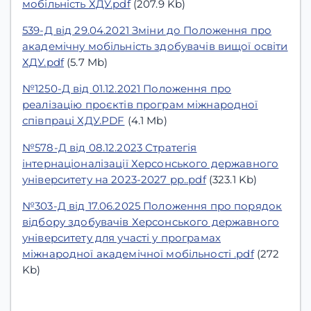
мобільність ХДУ.pdf
(207.9 Kb)
539-Д від 29.04.2021 Зміни до Положення про
академічну мобільність здобувачів вищої освіти
ХДУ.pdf
(5.7 Mb)
№1250-Д від 01.12.2021 Положення про
реалізацію проєктів програм міжнародної
співпраці ХДУ.PDF
(4.1 Mb)
№578-Д від 08.12.2023 Стратегія
інтернаціоналізації Херсонського державного
університету на 2023-2027 рр..pdf
(323.1 Kb)
№303-Д від 17.06.2025 Положення про порядок
відбору здобувачів Херсонського державного
університету для участі у програмах
міжнародної академічної мобільності .pdf
(272
Kb)