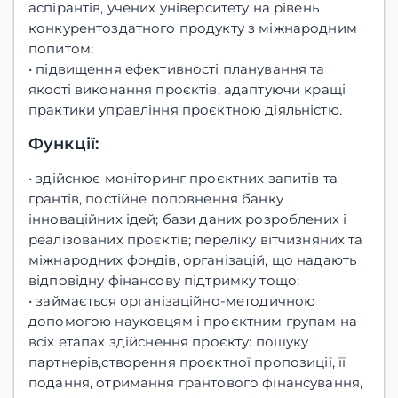
аспірантів, учених університету на рівень
конкурентоздатного продукту з міжнародним
попитом;
• підвищення ефективності планування та
якості виконання проєктів, адаптуючи кращі
практики управління проєктною діяльністю.
Функції:
• здійснює моніторинг проєктних запитів та
грантів, постійне поповнення банку
інноваційних ідей; бази даних розроблених і
реалізованих проєктів; переліку вітчизняних та
міжнародних фондів, організацій, що надають
відповідну фінансову підтримку тощо;
• займається організаційно-методичною
допомогою науковцям і проєктним групам на
всіх етапах здійснення проєкту: пошуку
партнерів,створення проєктної пропозиції, її
подання, отримання грантового фінансування,