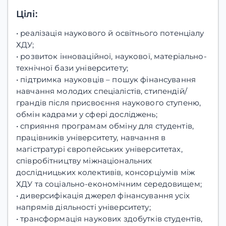
Цілі:
• реалізація наукового й освітнього потенціалу
ХДУ;
• розвиток інноваційної, наукової, матеріально-
технічної бази університету;
• підтримка науковців – пошук фінансування
навчання молодих спеціалістів, стипендій/
грандів після присвоєння наукового ступеню,
обмін кадрами у сфері досліджень;
• сприяння програмам обміну для студентів,
працівників університету, навчання в
магістратурі європейських університетах,
співробітництву міжнаціональних
дослідницьких колективів, консорціумів між
ХДУ та соціально-економічним середовищем;
• диверсифікація джерел фінансування усіх
напрямів діяльності університету;
• трансформація наукових здобутків студентів,