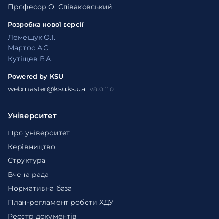
Професор О. Співаковський
Розробка нової версії
Лемещук О.І.
Мартос А.С.
Кутіщев В.А.
Powered by KSU
webmaster@ksu.ks.ua
v8.0.11.0
Університет
Про університет
Керівництво
Структура
Вчена рада
Нормативна база
План-регламент роботи ХДУ
Реєстр документів