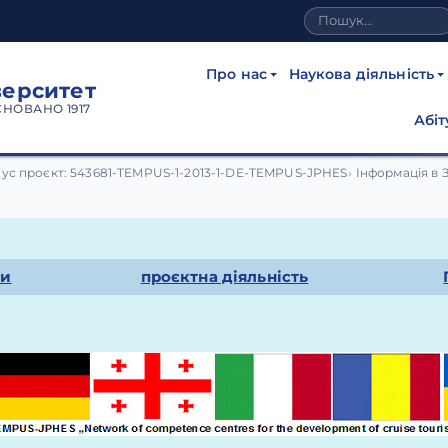
Про нас
Наукова діяльність
верситет
СНОВАНО 1917
Абіт
ус проєкт: 543681-TEMPUS-1-2013-1-DE-TEMPUS-JPHES
Інформація в 
ри
проєктна діяльність