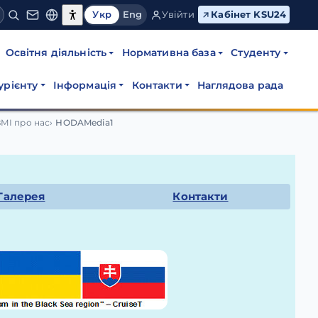
Укр
Eng
Увійти
Кабінет KSU24
Освітня діяльність
Нормативна база
Студенту
урієнту
Інформація
Контакти
Наглядова рада
ЗМІ про нас
HODAMedia1
Галерея
Контакти