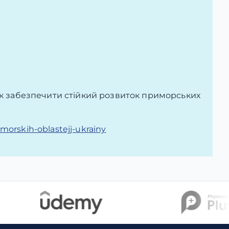
 як забезпечити стійкий розвиток приморських
imorskih-oblastejj-ukrainy