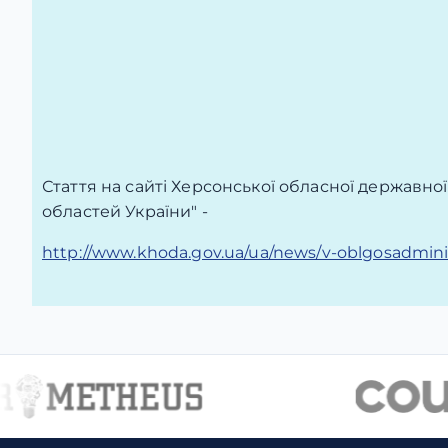
Стаття на сайті Херсонської обласної державно
областей України" -
http://www.khoda.gov.ua/ua/news/v-oblgosadminist