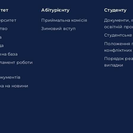
итет
Абітурієнту
Студенту
ерситет
Приймальна комісія
Документи, 
освітній пр
тво
Зимовий вступ
Студентське
а
Положення 
да
конфліктних
на база
Порядок реа
ламент роботи
випадки
окументів
ка на новини