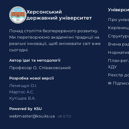
Універс
Херсонський
державний університет
Про унів
Керівниц
Понад століття безперервного розвитку.
Структур
Ми перетворюємо академічні традиції на
реальні інновації, щоб змінювати світ вже
Вчена ра
сьогодні.
Норматив
План-рег
Автор ідеї та методології
ХДУ
Професор О. Співаковський
Реєстр д
Розробка нової версії
✉ Підпис
Лемещук О.І.
Мартос А.С.
Кутіщев В.А.
Powered by KSU
webmaster@ksu.ks.ua
v8.0.7.0