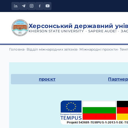
Херсонський державний уні
KHERSON STATE UNIVERSITY · SAPERE AUDE! · ЗА
HODAMedia1
Головна
Відділ міжнародних зв'язків
Міжнародні проєкти
Темп
проєкт
Партне