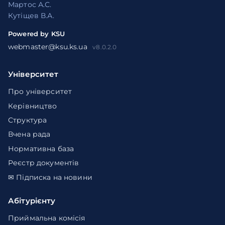
Мартос А.С.
Кутіщев В.А.
Powered by KSU
webmaster@ksu.ks.ua
v8.0.2.0
Університет
Про університет
Керівництво
Структура
Вчена рада
Нормативна база
Реєстр документів
✉ Підписка на новини
Абітурієнту
Приймальна комісія