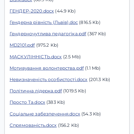
ГЕНДЕР-2020.docx
(44.9 Kb)
Гендерна рівність (Львів).doc
(816.5 Kb)
Гендерночутлива педагогіка.pdf
(367 Kb)
МD2101.pdf
(975.2 Kb)
МАСКУЛІННІСТЬ.docx
(2.5 Mb)
Мотивування волонтерства.pdf
(1.1 Mb)
Невизначеність особистості.docx
(201.3 Kb)
Політична лідерка.pdf
(1019.5 Kb)
Просто Та.docx
(383 Kb)
Соціальне забезпечення.docx
(54.3 Kb)
Спрямованість.docx
(156.2 Kb)