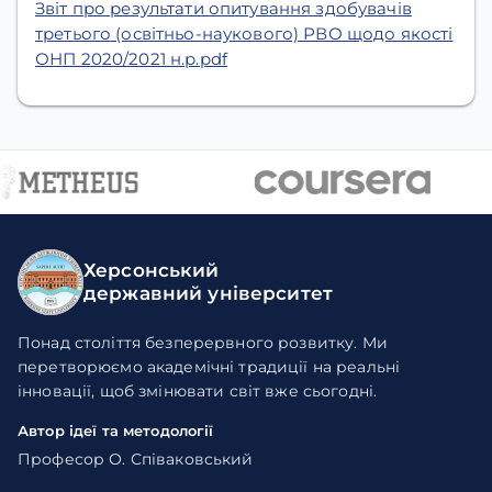
Звіт про результати опитування здобувачів
третього (освітньо-наукового) РВО щодо якості
ОНП 2020/2021 н.р.pdf
Херсонський
державний університет
Понад століття безперервного розвитку. Ми
перетворюємо академічні традиції на реальні
інновації, щоб змінювати світ вже сьогодні.
Автор ідеї та методології
Професор О. Співаковський