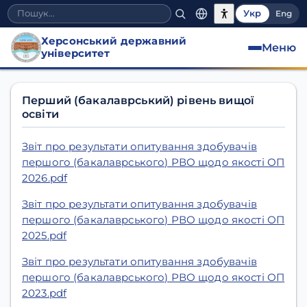
Укр
Eng
Херсонський державний
Меню
університет
Якість освітніх програм
Перший (бакалаврський) рівень вищої
освіти
Звіт про результати опитування здобувачів
першого (бакалаврського) РВО щодо якості ОП
2026.pdf
Звіт про результати опитування здобувачів
першого (бакалаврського) РВО щодо якості ОП
2025.pdf
Звіт про результати опитування здобувачів
першого (бакалаврського) РВО щодо якості ОП
2023.pdf