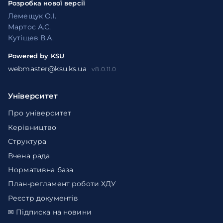
Розробка нової версії
Лемещук О.І.
Мартос А.С.
Кутіщев В.А.
Powered by KSU
webmaster@ksu.ks.ua
v8.0.11.0
Університет
Про університет
Керівництво
Структура
Вчена рада
Нормативна база
План-регламент роботи ХДУ
Реєстр документів
✉ Підписка на новини