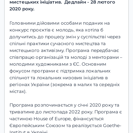
мистецьких ініціатив. Дедлайн - 28 лютого
2020 року.
Головними дійовими особами поданих на
конкурс проєктів є молодь, яка хотіла б
долучитись до процесу змін у суспільстві через
спільні практики сучасного мистецтва та
мистецького активізму. Програма передбачає
співпрацю організацій та молоді з менторами –
молодими художниками з ЄС. Основним
фокусом програми є підтримка локальних
спільнот та локальних низових ініціатив в
регіонах України (зокрема в малих та середніх
містах).
Програма розпочинається у січні 2020 року та
триватиме до листопада 2022 року. Програма є
частиною House of Europe, фінансується
Європейським Союзом та реалізується Goethe-
Institut в Україні.