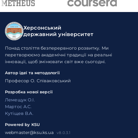
Херсонський
державний університет
Понад століття безперервного розвитку. Ми
перетворюємо академічні традиції на реальні
інновації, щоб змінювати світ вже сьогодні.
Автор ідеї та методології
Професор О. Співаковський
Розробка нової версії
Лемещук О.І.
Мартос А.С.
Кутіщев В.А.
Powered by KSU
webmaster@ksu.ks.ua
v8.0.3.1