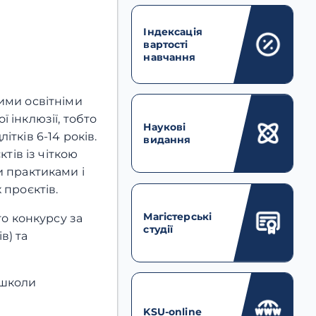
Індексація
вартості
навчання
ими освітніми
 інклюзії, тобто
Наукові
тків 6-14 років.
видання
тів із чіткою
и практиками і
 проєктів.
Магістерські
го конкурсу за
студії
в) та
 школи
KSU-online