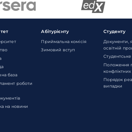
итет
Абітурієнту
Студенту
ерситет
Приймальна комісія
Документи, 
освітній пр
тво
Зимовий вступ
Студентське
а
Положення 
да
конфліктних
на база
Порядок реа
ламент роботи
випадки
окументів
ка на новини