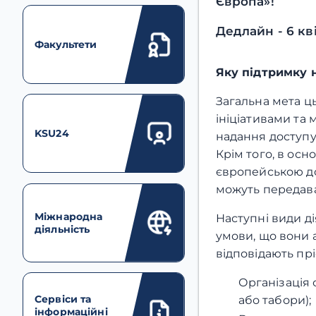
Європа»!
Дедлайн - 6 кв
Факультети
Яку підтримку 
Загальна мета ц
ініціативами та
KSU24
надання доступу 
Крім того, в осн
європейською до
можуть передава
Міжнародна
Наступні види ді
діяльність
умови, що вони а
відповідають пр
Організація 
Сервіси та
або табори);
інформаційні