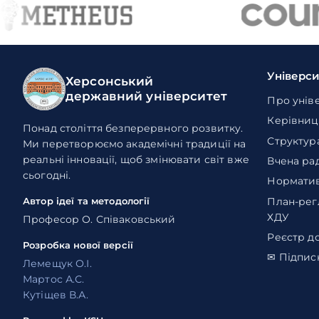
Універс
Херсонський
державний університет
Про унів
Керівниц
Понад століття безперервного розвитку.
Структур
Ми перетворюємо академічні традиції на
реальні інновації, щоб змінювати світ вже
Вчена ра
сьогодні.
Норматив
План-рег
Автор ідеї та методології
ХДУ
Професор О. Співаковський
Реєстр д
Розробка нової версії
✉ Підпис
Лемещук О.І.
Мартос А.С.
Кутіщев В.А.