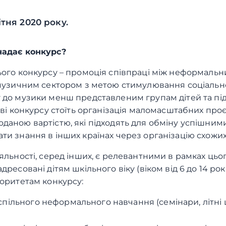
ітня 2020 року.
надає конкурс?
ього конкурсу – промоція співпраці між неформальн
 музичним сектором з метою стимулювання соціальної
до музики менш представленим групам дітей та підлі
ові конкурсу стоїть організація маломасштабних проєк
даною вартістю, які підходять для обміну успішним
ти знання в інших країнах через організацію схожих
яльності, серед інших, є релевантними в рамках цьо
дресовані дітям шкільного віку (віком від 6 до 14 рокі
іоритетам конкурсу:
спільного неформального навчання (семінари, літні