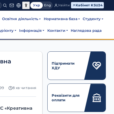
Укр
Eng
Увійти
Кабінет KSU24
Освітня діяльність
Нормативна база
Студенту
урієнту
Інформація
Контакти
Наглядова рада
ивна
Підтримати
ХДУ
299
8 хв читання
Реквізити для
оплати
ЄС «Креативна