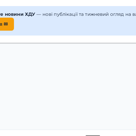
те новини ХДУ
— нові публікації та тижневий огляд на 
я ✉