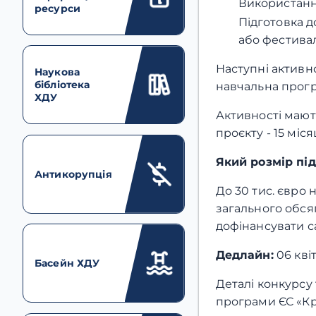
Використання
ресурси
Підготовка д
або фестивал
Наступні активн
Наукова
бібліотека
навчальна прогр
ХДУ
Активності мают
проєкту - 15 міся
Який розмір пі
Антикорупція
До 30 тис. євро
загального обсяг
дофінансувати с
Дедлайн:
06 кві
Басейн ХДУ
Деталі конкурсу 
програми ЄС «К