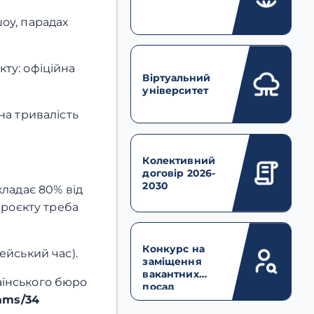
шоу, парадах
ту: офіційна
Віртуальний
.
університет
на тривалість
Колективний
договір 2026-
2030
кладає 80% від
проєкту треба
Конкурс на
ейський час).
заміщення
вакантних
раїнського бюро
посад
rams/34