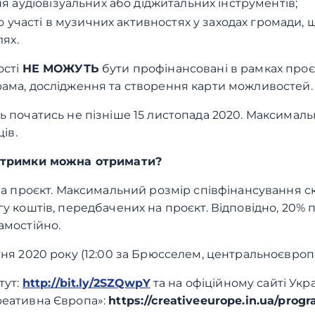
 аудіовізуальних або діджитальних інструментів;
о участі в музичних активностях у заходах громади, 
ях.
ості
НЕ МОЖУТЬ
бути профінансовані в рамках проєк
ама, дослідження та створення карти можливостей
ь початись не пізніше 15 листопада 2020. Максималь
ців.
дтримки можна отримати?
 на проєкт. Максимальний розмір співфінансування с
у коштів, передбачених на проєкт. Відповідно, 20% 
амостійно.
тня 2020 року (12:00 за Брюсселем, центральноєвроп
тут:
http://bit.ly/2SZQwpY
та на офіційному сайті Ук
реативна Європа»:
https://creativeeurope.in.ua/prog