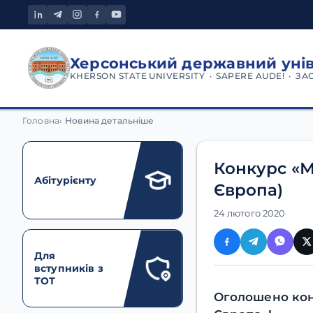
Херсонський державний уні
KHERSON STATE UNIVERSITY · SAPERE AUDE! · ЗА
Головна
Новина детальніше
Конкурс «М
Абітурієнту
Європа)
24 лютого 2020
Для
вступників з
ТОТ
Оголошено кон