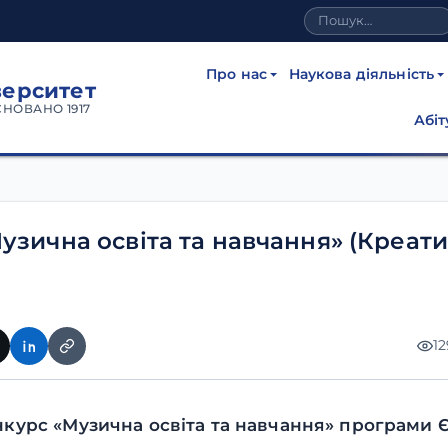
Про нас
Наукова діяльність
верситет
СНОВАНО 1917
Абіт
узична освіта та навчання» (Креат
1
курс «Музична освіта та навчання» програми 