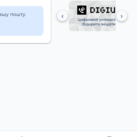
вашу пошту.
‹
›