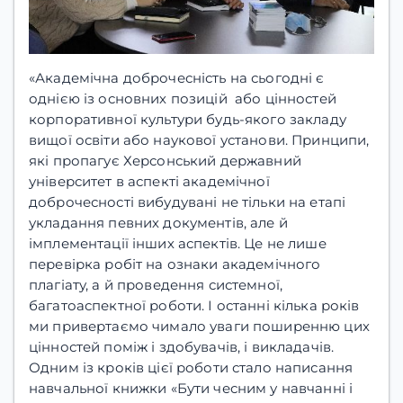
«Академічна доброчесність на сьогодні є
однією із основних позицій або цінностей
корпоративної культури будь-якого закладу
вищої освіти або наукової установи. Принципи,
які пропагує Херсонський державний
університет в аспекті академічної
доброчесності вибудувані не тільки на етапі
укладання певних документів, але й
імплементації інших аспектів. Це не лише
перевірка робіт на ознаки академічного
плагіату, а й проведення системної,
багатоаспектної роботи. І останні кілька років
ми
привертаємо чимало уваги поширенню цих
цінностей поміж і здобувачів, і викладачів.
Одним із кроків цієї роботи стало написання
навчальної книжки «Бути чесним у навчанні і