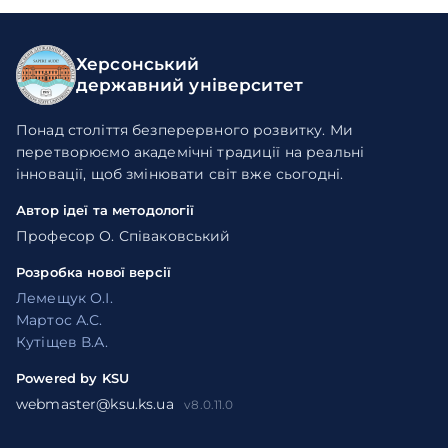
Херсонський
державний університет
Понад століття безперервного розвитку. Ми
перетворюємо академічні традиції на реальні
інновації, щоб змінювати світ вже сьогодні.
Автор ідеї та методології
Професор О. Співаковський
Розробка нової версії
Лемещук О.І.
Мартос А.С.
Кутіщев В.А.
Powered by KSU
webmaster@ksu.ks.ua
v8.0.11.0