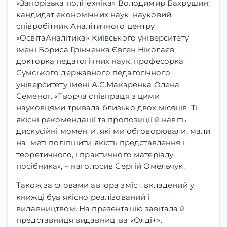
«Запорізька політехніка» Володимир Бахрушин;
кандидат економічних наук, науковий
співробітник Аналітичного центру
«ОсвітаАналітика» Київського університету
імені Бориса Грінченка Євген Ніколаєв;
докторка педагогічних наук, професорка
Сумського державного педагогічного
університету імені А.С.Макаренка Олена
Семеног. «Творча співпраця з цими
науковцями тривала близько двох місяців. Ті
якісні рекомендації та пропозиції й навіть
дискусійні моменти, які ми обговорювали, мали
на меті поліпшити якість представлення і
теоретичного, і практичного матеріалу
посібника», – наголосив Сергій Омельчук.
Також за словами автора зміст, вкладений у
книжці був якісно реалізований і
видавництвом. На презентацію завітала й
представниця видавництва «Олді+».