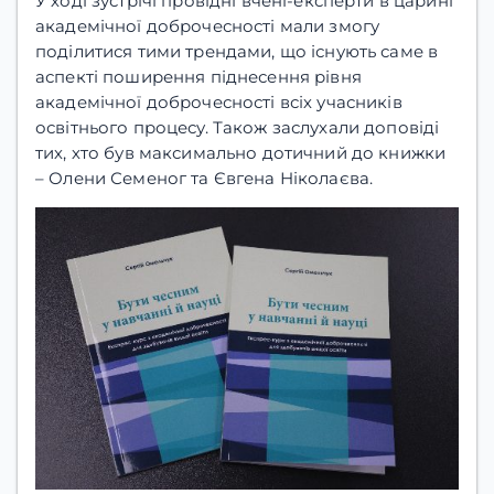
У ході зустрічі провідні вчені-експерти в царині
академічної доброчесності мали змогу
поділитися тими трендами, що існують саме в
аспекті поширення піднесення рівня
академічної доброчесності всіх учасників
освітнього процесу. Також заслухали доповіді
тих, хто був максимально дотичний до книжки
– Олени Семеног та Євгена Ніколаєва.