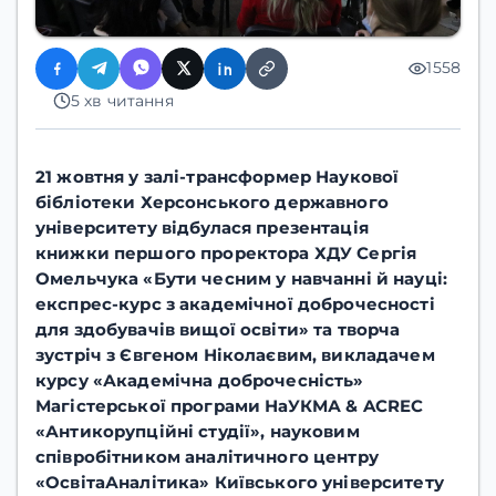
1558
5 хв читання
21 жовтня у залі-трансформер Наукової
бібліотеки Херсонського державного
університету відбулася презентація
книжки першого проректора ХДУ
Сергія
Омельчука
«Бути чесним у навчанні й науці:
експрес-курс з академічної доброчесності
для здобувачів вищої освіти» та творча
зустріч з
Євгеном Ніколаєвим
, викладачем
курсу «Академічна доброчесність»
Магістерської програми НаУКМА & ACREC
«Антикорупційні студії», науковим
співробітником аналітичного центру
«ОсвітаАналітика» Київського університету