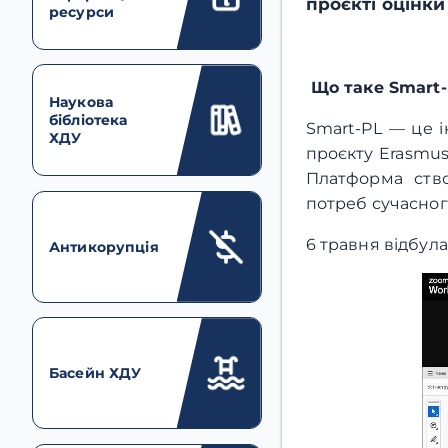
проєкті оцінк
ресурси
Що таке Smart-
Наукова
бібліотека
Smart-PL — це 
ХДУ
проєкту Erasmus
Платформа ство
потреб сучасног
6 травня відбула
Антикорупція
Басейн ХДУ