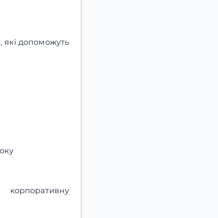
в, які допоможуть
року
 корпоративну