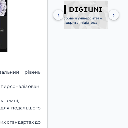
‹
›
еальний рівень
персоналізовані
у темпі;
и для подальшого
их стандартах до