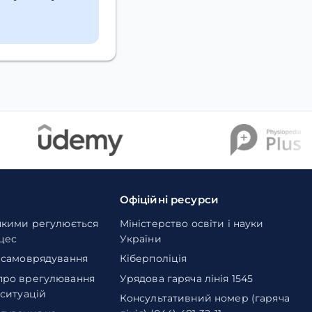
Офіційні ресурси
якими регулюється
Міністерство освіти і науки
оцес
України
 самоврядування
Кіберполіція
про врегулювання
Урядова гаряча лінія 1545
 ситуацій
Консультативний номер (гаряча