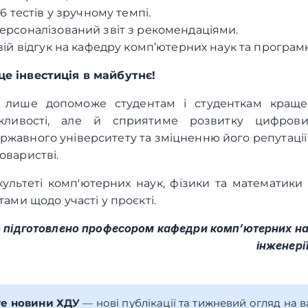
6 тестів у зручному темпі.
ерсоналізований звіт з рекомендаціями.
вій відгук на кафедру комп’ютерних наук та програмн
е інвестиція в майбутнє!
 лише допоможе студентам і студенткам краще 
жливості, але й сприятиме розвитку цифров
ржавного університету та зміцненню його репутаці
оваристві.
культеті комп'ютерних наук, фізики та математики
нтами щодо участі у проєкті.
 підготовлено професором кафедри комп’ютерних на
інженері
те новини ХДУ
— нові публікації та тижневий огляд на 