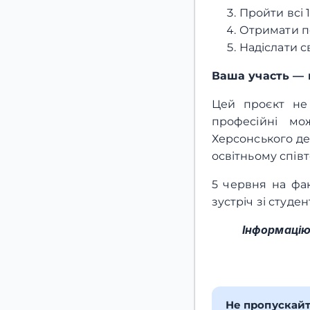
Пройти всі 1
Отримати п
Надіслати с
Ваша участь — ц
Цей проєкт не
професійні мо
Херсонського де
освітньому співт
5 червня на фа
зустріч зі студе
Інформацію
Не пропускай