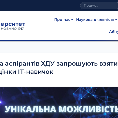
Про нас
Наукова діяльність
верситет
СНОВАНО 1917
Абіт
та аспірантів ХДУ запрошують взяти
цінки ІТ-навичок