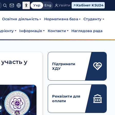
Укр
Eng
Увійти
Кабінет KSU24
Освітня діяльність
Нормативна база
Студенту
урієнту
Інформація
Контакти
Наглядова рада
 участь у
Підтримати
ХДУ
Реквізити для
оплати