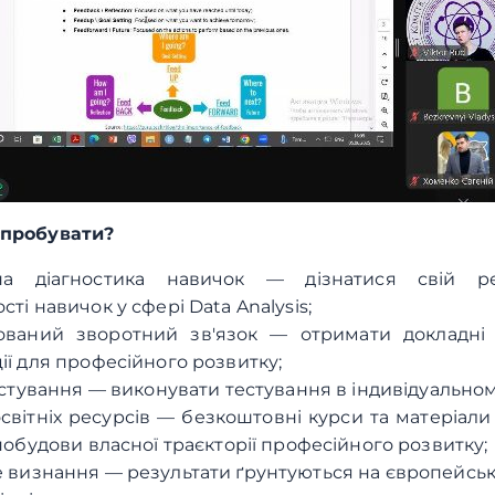
спробувати?
на діагностика навичок — дізнатися свій р
ті навичок у сфері Data Analysis;
ований зворотний зв'язок — отримати докладні 
ї для професійного розвитку;
естування — виконувати тестування в індивідуальном
світніх ресурсів — безкоштовні курси та матеріал
побудови власної траєкторії професійного розвитку;
 визнання — результати ґрунтуються на європейськ