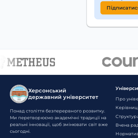
Підписатис
Універс
Херсонський
державний університет
Про унів
Керівниц
Понад століття безперервного розвитку.
Структур
Ми перетворюємо академічні традиції на
реальні інновації, щоб змінювати світ вже
Вчена ра
сьогодні.
Норматив