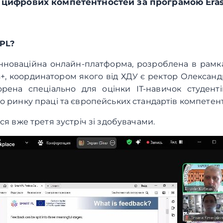
и цифрових компетентностей за програмою Era
PL?
інноваційна онлайн-платформа, розроблена в рамк
+, координатором якого від ХДУ є ректор Олександ
рена спеціально для оцінки ІТ-навичок студенті
о ринку праці та європейських стандартів компетент
ся вже третя зустріч зі здобувачами.