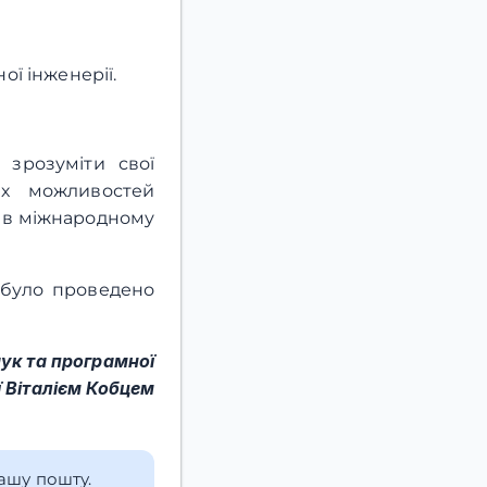
ої інженерії.
зрозуміти свої
их можливостей
ї в міжнародному
 було проведено
ук та програмної
ї Віталієм Кобцем
вашу пошту.