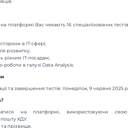
івців.
 на платформі Вас чекають 16 спеціалізованих тесті
сторони в ІТ-сфері;
ля розвитку;
ть різним ІТ-посадам;
о роботи в галузі Data Analysis.
ни
ії та завершення тестів: понеділок, 9 червня 2025 
ь?
уватися на платформі, використовуючи свою
 пошту ХДУ.
я та прізвище.