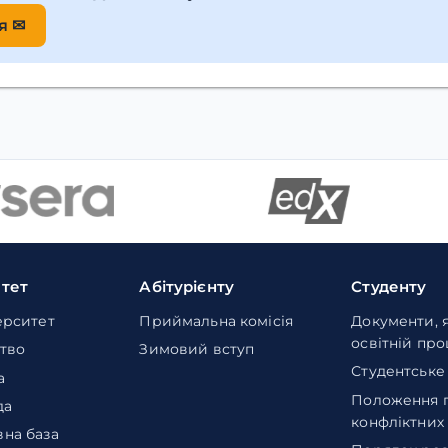
я ✉
итет
Абітурієнту
Студенту
ерситет
Приймальна комісія
Документи, 
освітній пр
тво
Зимовий вступ
Студентське
а
Положення 
да
конфліктних
на база