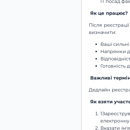
ІТ посад фах
Як це працює?
Після реєстрації
визначити:
Ваші сильні 
Напрямки д
Відповідніс
Готовність д
Важливі термі
Дедлайн реєстрац
Як взяти участ
1Зареєстр
електронну
Вказати ім'