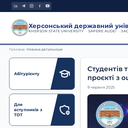
Херсонський державний уні
KHERSON STATE UNIVERSITY · SAPERE AUDE! · ЗА
Головна
Новина детальніше
Студентів 
Абітурієнту
проєкті з о
9 червня 2025
Для
вступників з
ТОТ