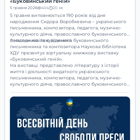
«Буковинський геній»
5 травня 2026
404
20 хв
5 травня
виповнюється
190 років
від дня
народження
Сидора Воробкевича
– українського
письменника, композитора, педагога, музично-
культурного діяча, православного буковинського
священника та художника.
З нагоди ювілею відомого буковинського
письменника та композитора
Наукова бібліотека
ХДУ
презентує віртуальну книжкову виставку
«Буковинський геній»
.
На виставці представлено літературу з історії
життя і діяльності видатного українського
письменника, композитора, педагога, музично-
культурного діяча, православного буковинського
священника та художника, написану авторами
різних епох, що дасть змогу розширити свої
знання про
Сидора Воробкевича
.