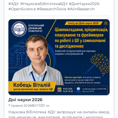
#ХДУ #НауковаБібліотекаХДУ #ДніНауки2026
#OpenScience #ResearchTools #AIinResearch
Дні науки 2026
7 травня 2026
273
1 хв
Наукова бібліотека ХДУ
запрошує на
онлайн-заход
для науковців, викладачів, аспірантів і молодих