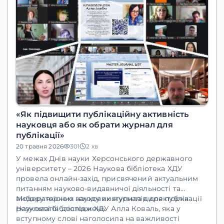
«Як підвищити публікаційну активність
науковця або як обрати журнал для
публікації»
20 травня 2026
301
2 хв
У межах
Днів науки Херсонського державного
університету – 2026
Наукова бібліотека ХДУ
провела
онлайн-захід
, присвячений актуальним
питанням науково-видавничої діяльності та
вибору якісних наукових журналів для публікації
Модераторкою
заходу виступила
директорка
результатів досліджень.
Наукової бібліотеки ХДУ Алла Коваль
, яка у
вступному слові наголосила на важливості