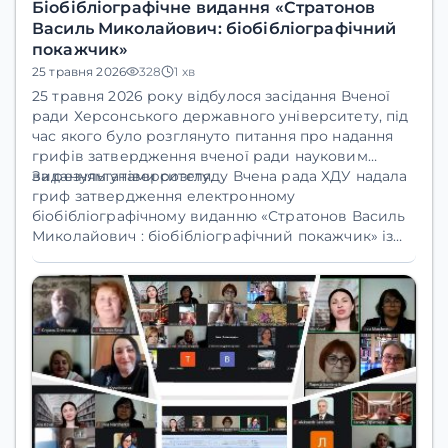
Біобібліографічне видання «Стратонов
Василь Миколайович: біобібліографічний
покажчик»
25 травня 2026
328
1 хв
25 травня
2026 року відбулося засідання
Вченої
ради
Херсонського державного університету, під
час якого було розглянуто питання про надання
грифів затвердження вченої ради науковим
виданням університету.
За результатами розгляду Вчена рада ХДУ надала
гриф затвердження електронному
біобібліографічному виданню
«Стратонов Василь
Миколайович : біобібліографічний покажчик»
із
серії
«Вчені Херсонського державного
університету»
.