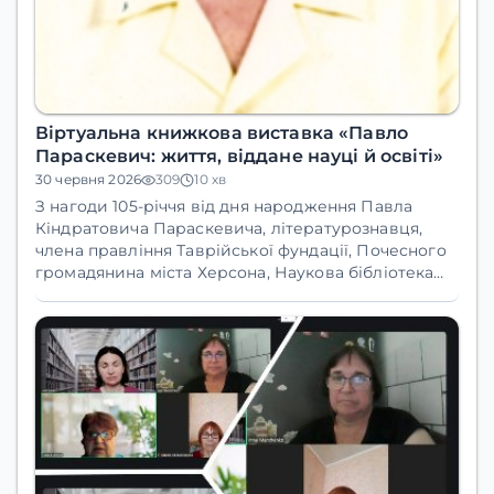
Віртуальна книжкова виставка «Павло
Параскевич: життя, віддане науці й освіті»
30 червня 2026
309
10 хв
З нагоди 105-річчя від дня народження Павла
Кіндратовича Параскевича, літературознавця,
члена правління Таврійської фундації, Почесного
громадянина міста Херсона, Наукова бібліотека
ХДУ підготувала віртуальну книжкову виставку
«Павло Параскевич: життя, віддане науці й освіті».
Виставка вміщує літературу, що висвітлює
життєвий і творчий шлях Павла Кіндратовича.