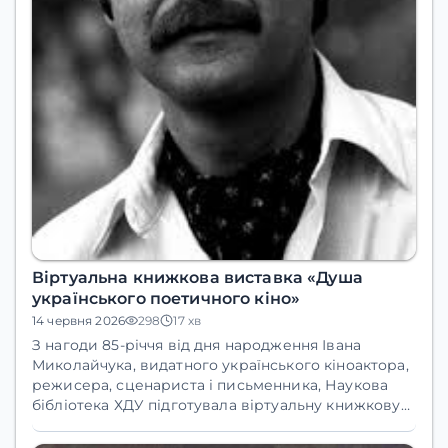
Віртуальна книжкова виставка «Душа
українського поетичного кіно»
14 червня 2026
298
17 хв
З нагоди
85-річчя
від дня народження
Івана
Миколайчука
, видатного українського кіноактора,
режисера, сценариста і письменника,
Наукова
бібліотека ХДУ
підготувала віртуальну книжкову
виставку
«Душа українського поетичного кіно»
.
Виставка вміщує літературу, що висвітлює