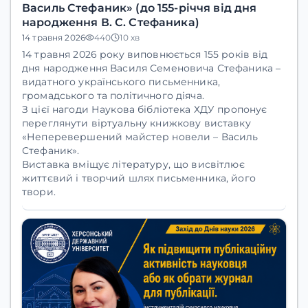
Василь Стефаник» (до 155-річчя від дня
народження В. С. Стефаника)
14 травня 2026
440
10 хв
14 травня
2026 року виповнюється
155 років
від
дня народження
Василя Семеновича Стефаника
–
видатного українського письменника,
громадського та політичного діяча.
З цієї нагоди
Наукова бібліотека ХДУ
пропонує
переглянути віртуальну книжкову виставку
«Неперевершений майстер новели – Василь
Стефаник»
.
Виставка вміщує літературу, що висвітлює
життєвий і творчий шлях письменника, його
твори.