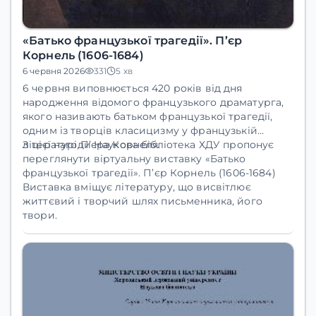
«Батько французької трагедії». П’єр
Корнель (1606-1684)
6 червня 2026
331
5 хв
6 червня виповнюється 420 років від дня
народження відомого французького драматурга,
якого називають батьком французької трагедії,
одним із творців класицизму у французькій
літературі П’єра Корнеля.
З цієї нагоди Наукова бібліотека ХДУ пропонує
переглянути віртуальну виставку «Батько
французької трагедії». П’єр Корнель (1606-1684)
Виставка вміщує літературу, що висвітлює
життєвий і творчий шлях письменника, його
твори.