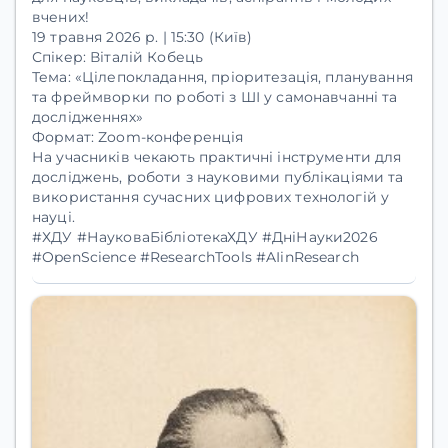
вчених!
19 травня 2026 р. | 15:30 (Київ)
Спікер:
Віталій Кобець
Тема:
«Цілепокладання, пріоритезація, планування
та фреймворки по роботі з ШІ у самонавчанні та
дослідженнях»
Формат:
Zoom-конференція
На учасників чекають практичні інструменти для
досліджень, роботи з науковими публікаціями та
використання сучасних цифрових технологій у
науці.
#ХДУ #НауковаБібліотекаХДУ #ДніНауки2026
#OpenScience #ResearchTools #AIinResearch