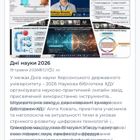
Дні науки 2026
19 травня 2026
321
2 хв
У межах
Днів науки Херсонського державного
університету – 2026 Наукова бібліотека ХДУ
організувала науково-практичний онлайн-захід,
присвячений використанню інструментів
штучного інтелекту в самонавчанні та наукових
Модераторка заходу, директорка Наукової
дослідженнях.
бібліотеки ХДУ Алла Коваль
, привітала учасників
та наголосила на актуальності теми в умовах
стрімкого розвитку цифрових технологій і
трансформації сучасної науки. У вступному слові
Спікером заходу став Віталій Кобець
– доктор
вона підкреслила важливість формування
економічних наук, професор кафедри
навичок відповідального й ефективного
комп'ютерних наук та програмної інженерії