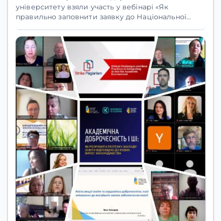
університету взяли участь у вебінарі
«Як
правильно заповнити заявку до Національної
системи дослідників України»
, організованому
Міністерством освіти і науки України
та
Державною науково-технічною бібліотекою
України
.