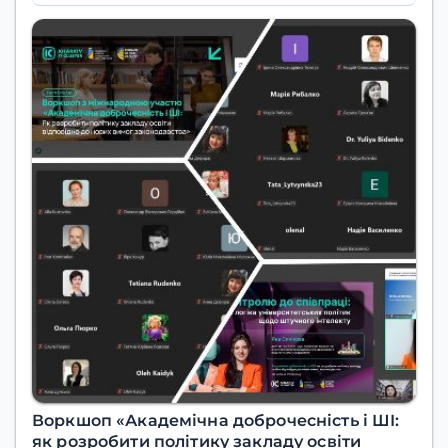
Воркшоп «Академічна доброчесність і ШІ:
як розробити політику закладу освіти