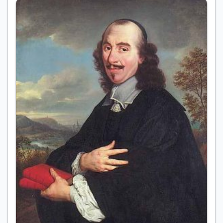
життєвий і творчий шлях
Івана Миколайчука
.