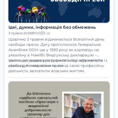
Ідеї, думки, інформація без обмежень
3 травня 2026
335
2 хв
Щорічно 3 травня відзначається Всесвітній день
свободи преси. Дату проголосила Генеральна
Асамблея ООН ще у 1993 році як відповідь на
ухвалену в Намібії Віндгукську декларацію –
заклик до урядів усіх держав світу забезпечити
Цього дня вшановують пам’ять про журналістів із
свободу й плюралізм преси.
різних куточків планети, які за свою професійну
діяльність заплатили власним життям.