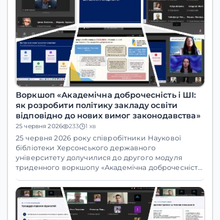
Воркшоп «Академічна доброчесність і ШІ:
як розробити політику закладу освіти
відповідно до нових вимог законодавства»
25 червня 2026
233
1 хв
25 червня 2026 року
співробітники Наукової
бібліотеки
Херсонського державного
університету долучилися до другого модуля
триденного воркшопу «Академічна доброчесність
і ШІ: як розробити політику закладу освіти
відповідно до нових вимог законодавства». Тема
зустрічі:
«Побудова інституційної системи
забезпечення академічної доброчесності:
помилки, ризики та інструменти»
.