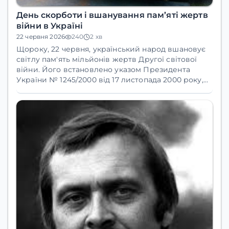
День скорботи і вшанування пам’яті жертв
війни в Україні
22 червня 2026
240
2 хв
Щороку, 22 червня, український народ вшановує
світлу пам'ять мільйонів жертв Другої світової
війни. Його встановлено указом Президента
України № 1245/2000 від 17 листопада 2000 року,
аби на державному рівні увічнити пам’ять
мільйонів українців, чиї життя було знищено або
скалічено внаслідок Другої світової війни.