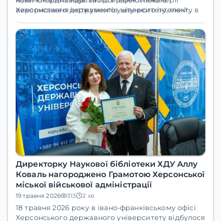
використання інструментів штучного інтелекту в
Херсонського державного університету, який
освітній та дослідницькій діяльності.
представив лекцію
«Цілепокладання,
пріоритезація, планування та фреймворки по
роботі з ШІ у самонавчанні та дослідженнях».
Директорку Наукової бібліотеки ХДУ Аллу
Коваль нагороджено Грамотою Херсонської
міської військової адміністрації
19 травня 2026
313
2 хв
18 травня 2026 року в івано-франківському офісі
Херсонського державного університету відбулося