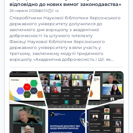
відповідно до нових вимог законодавства»
26 червня 2026
255
2 хв
Співробітники Наукової бібліотеки Херсонського
державного університету долучилися до
заключного дня воркшопу з академічної
доброчесності та штучного інтелекту
Фахівці Наукової бібліотеки Херсонського
державного університету взяли участь у
третьому, заключному модулі триденного
воркшопу
«Академічна доброчесність і ШІ: як
розробити політику закладу освіти відповідно до
нових вимог законодавства»
.