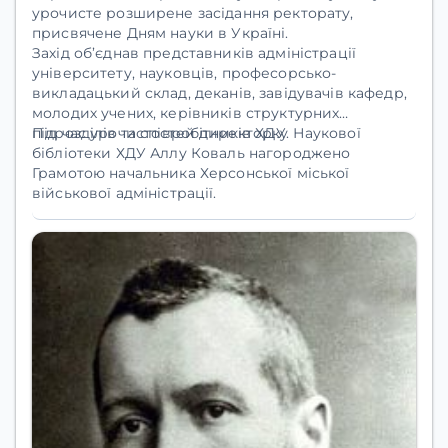
урочисте розширене засідання ректорату,
присвячене Дням науки в Україні.
Захід об’єднав представників адміністрації
університету, науковців, професорсько-
викладацький склад, деканів, завідувачів кафедр,
молодих учених, керівників структурних
підрозділів та співробітників ХДУ.
Під час урочистостей директорку Наукової
бібліотеки ХДУ Аллу Коваль нагороджено
Грамотою начальника Херсонської міської
військової адміністрації.