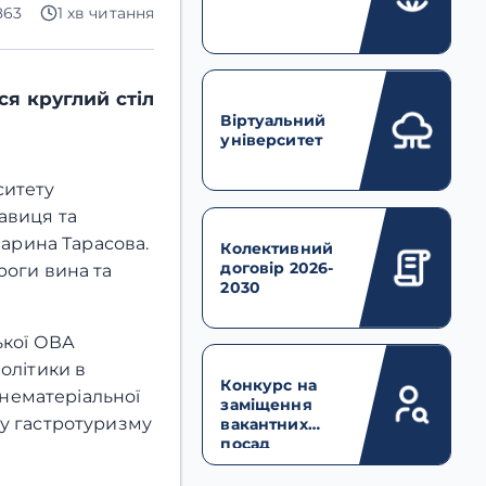
863
1 хв читання
ся круглий стіл
Віртуальний
університет
ситету
авиця та
Марина Тарасова.
Колективний
договір 2026-
роги вина та
2030
ької ОВА
олітики в
Конкурс на
нематеріальної
заміщення
ку гастротуризму
вакантних
посад