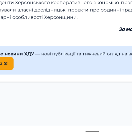
туденти Херсонського кооперативного економіко-пра
ували власні дослідницькі проєкти про родинні трад
інарні особливості Херсонщини.
За м
те новини ХДУ
— нові публікації та тижневий огляд на 
я ✉