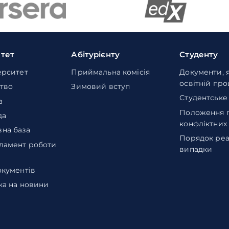
итет
Абітурієнту
Студенту
ерситет
Приймальна комісія
Документи, 
освітній пр
тво
Зимовий вступ
Студентське
а
Положення 
да
конфліктних
на база
Порядок реа
ламент роботи
випадки
окументів
ка на новини