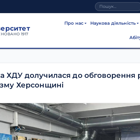
Про нас
Наукова діяльність
верситет
СНОВАНО 1917
Абіт
 ХДУ долучилася до обговорення 
изму Херсонщині