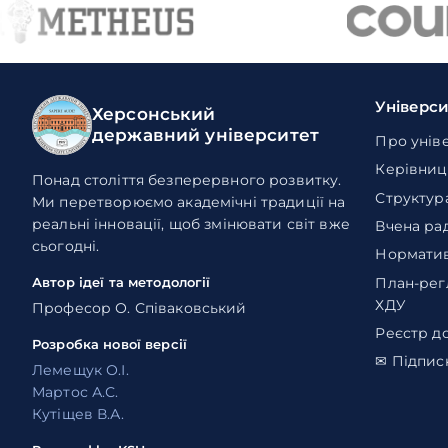
Універс
Херсонський
державний університет
Про унів
Керівниц
Понад століття безперервного розвитку.
Структур
Ми перетворюємо академічні традиції на
реальні інновації, щоб змінювати світ вже
Вчена ра
сьогодні.
Норматив
План-рег
Автор ідеї та методології
ХДУ
Професор О. Співаковський
Реєстр д
Розробка нової версії
✉ Підпис
Лемещук О.І.
Мартос А.С.
Кутіщев В.А.