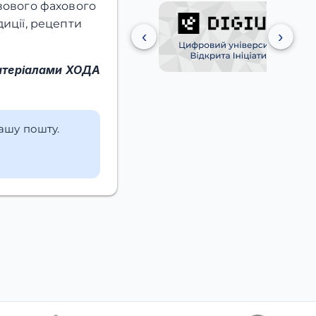
вового фахового
иції, рецепти
‹
›
атеріалами ХОДА
вашу пошту.