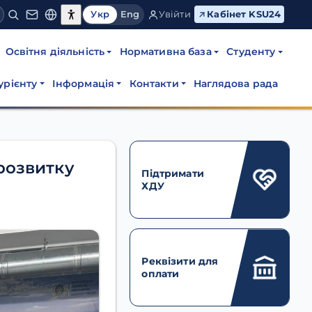
Укр
Eng
Увійти
Кабінет KSU24
Освітня діяльність
Нормативна база
Студенту
урієнту
Інформація
Контакти
Наглядова рада
розвитку
Підтримати
ХДУ
Реквізити для
оплати