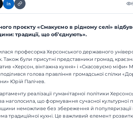
ого проєкту «Смакуємо в рідному селі» відбув
ни: традиції, що об’єднують».
илася професорка Херсонського державного універ
. Також були присутні представники громад, краєзн
атив «Херсон, вінтажна кухня» і «Скасовуємо міфи» 
поділився голова правління громадської спілки «До
ни» Юрій Палічев.
ртаменту реалізації гуманітарної політики Херсонс
ва наголосила, що формування сучасної культурної п
нщини неможливе без збереження й популяризації 
ма традиційної кухні. Це важливий елемент розвит