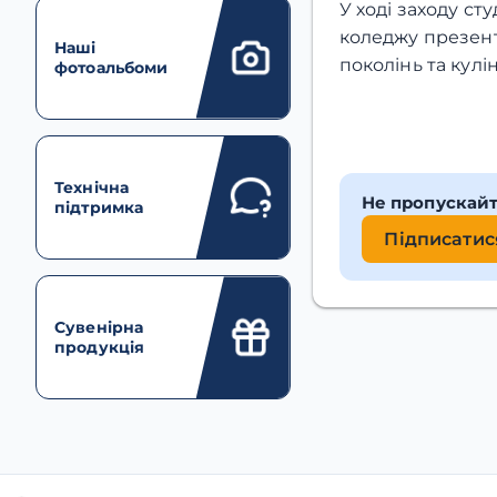
У ході заходу с
коледжу презент
Наші
поколінь та кул
фотоальбоми
Технічна
Не пропускай
підтримка
Підписатис
Сувенірна
продукція