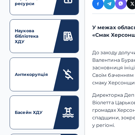
ресурси
У межах обласн
Наукова
«Смак Херсонщи
бібліотека
ХДУ
До заходу долуч
Валентина Бурак
засновниця ініці
Антикорупція
Своїм баченням 
смаку Херсонщи
Директорка Депа
Віолетта Царько
громадах Херсо
Басейн ХДУ
спадщини, зокре
у регіоні.