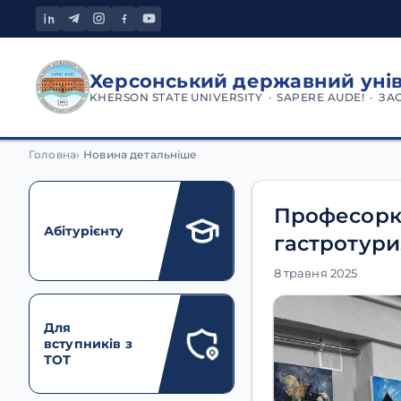
Херсонський державний уні
KHERSON STATE UNIVERSITY · SAPERE AUDE! · ЗА
Головна
Новина детальніше
Професорка
Абітурієнту
гастротур
8 травня 2025
Для
вступників з
ТОТ