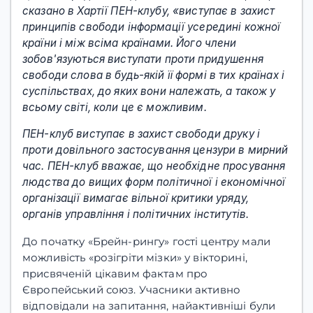
сказано в Хартії ПЕН-клубу, «виступає в захист
принципів свободи інформації усередині кожної
країни і між всіма країнами. Його члени
зобов'язуються виступати проти придушення
свободи слова в будь-якій її формі в тих країнах і
суспільствах, до яких вони належать, а також у
всьому світі, коли це є можливим.
ПЕН-клуб виступає в захист свободи друку і
проти довільного застосування цензури в мирний
час. ПЕН-клуб вважає, що необхідне просування
людства до вищих форм політичної і економічної
організації вимагає вільної критики уряду,
органів управління і політичних інститутів.
До початку «Брейн-рингу» гості центру мали
можливість «розігріти мізки» у вікторині,
присвяченій цікавим фактам про
Європейський союз. Учасники активно
відповідали на запитання, найактивніші були