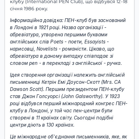
клубу (International PEN Club), що відбувся 12-18
січня 1986 року.
Інформаційна довідка: ПЕН-клуб був заснований
в Лондоні в 1921 році. Назва організації -
абревіатура, утворена першими буквами
англійських слів Poets - поети, Essayists -
нарисовці, Novelists - романісти. Цікаво, що
абревіатура в даному випадку співпадає зі
словом pen - в перекладі з англійської - ручка.
Ідея створення організації належить англійській
письменниці Кетрін Емі Доусон-Скотт (Mrs. CA
Dawson Scott). Першим президентом ПЕН-клубу
став Джон Голсуорсі (John Galsworthy). У 1923
році відбувся перший міжнародний конгрес ПЕН-
клубу в Лондоні, у той час пен-центри були
створені в 11 країнах світу. Сьогодні подібні
центри діють в 130 країнах.
Це міжнародне об'єднання письменників, яке, як