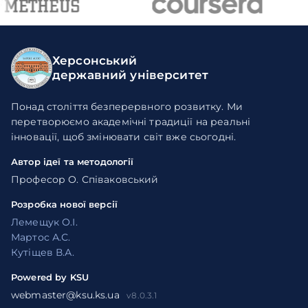
Херсонський
державний університет
Понад століття безперервного розвитку. Ми
перетворюємо академічні традиції на реальні
інновації, щоб змінювати світ вже сьогодні.
Автор ідеї та методології
Професор О. Співаковський
Розробка нової версії
Лемещук О.І.
Мартос А.С.
Кутіщев В.А.
Powered by KSU
webmaster@ksu.ks.ua
v8.0.3.1