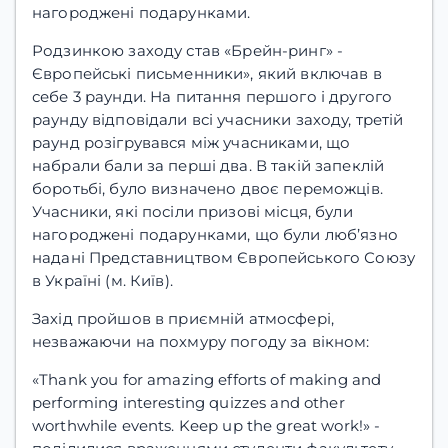
нагороджені подарунками.
Родзинкою заходу став «Брейн-ринг» -
Європейські письменники», який включав в
себе 3 раунди. На питання першого і другого
раунду відповідали всі учасники заходу, третій
раунд розігрувався між учасниками, що
набрали бали за перші два. В такій запеклій
боротьбі, було визначено двоє переможців.
Учасники, які посіли призові місця, були
нагороджені подарунками, що були люб’язно
надані Представництвом Європейського Союзу
в Україні (м. Київ).
Захід пройшов в приємній атмосфері,
незважаючи на похмуру погоду за вікном:
«Thank you for amazing efforts of making and
performing interesting quizzes and other
worthwhile events. Keep up the great work!» -