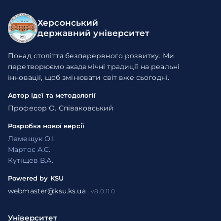
Херсонський
державний університет
Понад століття безперервного розвитку. Ми
перетворюємо академічні традиції на реальні
інновації, щоб змінювати світ вже сьогодні.
Автор ідеї та методології
Професор О. Співаковський
Розробка нової версії
Лемещук О.І.
Мартос А.С.
Кутіщев В.А.
Powered by KSU
webmaster@ksu.ks.ua
v8.0.11.0
Університет