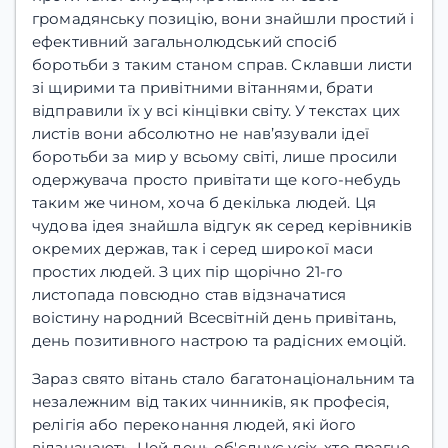
громадянську позицію, вони знайшли простий і
ефективний загальнолюдський спосіб
боротьби з таким станом справ. Склавши листи
зі щирими та привітними вітаннями, брати
відправили їх у всі кінцівки світу. У текстах цих
листів вони абсолютно не нав’язували ідеї
боротьби за мир у всьому світі, лише просили
одержувача просто привітати ще кого-небудь
таким же чином, хоча б декілька людей. Ця
чудова ідея знайшла відгук як серед керівників
окремих держав, так і серед широкої маси
простих людей. З цих пір щорічно 21-го
листопада повсюдно став відзначатися
воістину народний Всесвітній день привітань,
день позитивного настрою та радісних емоцій.
Зараз свято вітань стало багатонаціональним та
незалежним від таких чинників, як професія,
релігія або переконання людей, які його
відзначають. Цей день об'єднує усіх, хто прагне