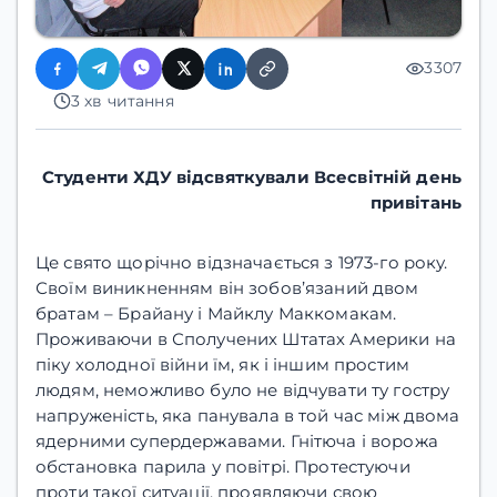
3307
3 хв читання
Студенти ХДУ відсвяткували Всесвітній день
привітань
Це свято щорічно відзначається з 1973-го року.
Своїм виникненням він зобов’язаний двом
братам – Брайану і Майклу Маккомакам.
Проживаючи в Сполучених Штатах Америки на
піку холодної війни їм, як і іншим простим
людям, неможливо було не відчувати ту гостру
напруженість, яка панувала в той час між двома
ядерними супердержавами. Гнітюча і ворожа
обстановка парила у повітрі. Протестуючи
проти такої ситуації, проявляючи свою