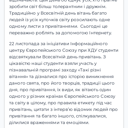
зробити світ більш толерантним і дружнім.
Традиційно у Всесвітній день вітань багато
людей із усіх куточків світу розсилають одне
одному листи з привітаннями. Сьогодні це
переважно роблять за допомогою Інтернету.
22 листопада за ініціативи Інформаційного
центру Європейського Союзу при ХДУ студенти
відсвяткували Всесвітній день привітань. З
цікавістю наші студенти взяли участь у
пізнавальній програмі заходу «Такі різні
вітання» та дізналися про історію виникнення
даного свята, про його творців, традиції цього
дня, про привітання, їх види, як вітають один
одного у різних країнах Європейського Союзу
та світу в цілому, про правила етикету під час
привітань, цитати з інтерв’ю відомих людей про
привітання та багато іншого, спілкувалися,
ділилися враженнями та емоціями.