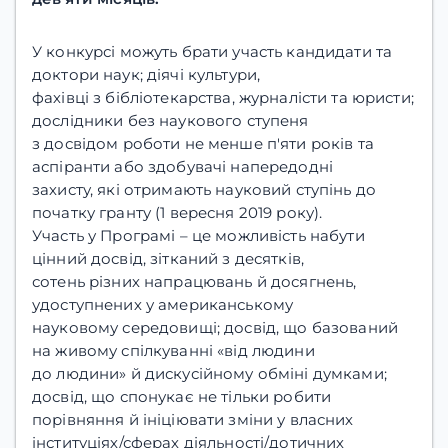
У конкурсі можуть брати участь кандидати та
доктори наук; діячі культури,
фахівці з бібліотекарства, журналісти та юристи;
дослідники без наукового ступеня
з досвідом роботи не менше п'яти років та
аспіранти або здобувачі напередодні
захисту, які отримають науковий ступінь до
початку гранту (1 вересня 2019 року).
Участь у Програмі – це можливість набути
цінний досвід, зітканий з десятків,
сотень різних напрацювань й досягнень,
удоступнених у американському
науковому середовищі; досвід, що базований
на живому спілкуванні «від людини
до людини» й дискусійному обміні думками;
досвід, що спонукає не тільки робити
порівняння й ініціювати зміни у власних
інституціях/сферах діяльності/дотичних