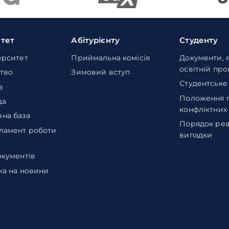
итет
Абітурієнту
Студенту
ерситет
Приймальна комісія
Документи, 
освітній пр
тво
Зимовий вступ
Студентське
а
Положення 
да
конфліктних
на база
Порядок реа
ламент роботи
випадки
окументів
ка на новини