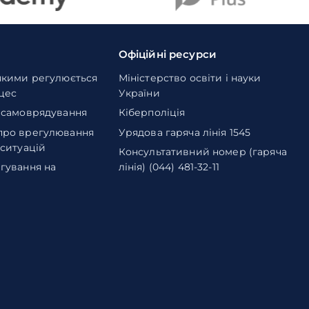
Офіційні ресурси
якими регулюється
Міністерство освіти і науки
оцес
України
 самоврядування
Кіберполіція
про врегулювання
Урядова гаряча лінія 1545
 ситуацій
Консультативний номер (гаряча
гування на
лінія) (044) 481-32-11