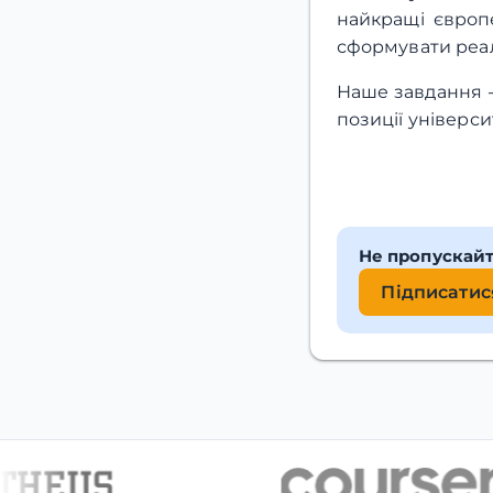
найкращі європе
сформувати реалі
Наше завдання -
позиції універс
Не пропускай
Підписатис