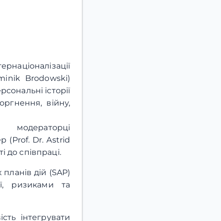
націоналізації
minik Brodowski)
рсональні історії
ргнення, війну,
 модераторці
Prof. Dr. Astrid
ті до співпраці.
планів дій (SAP)
ії, ризиками та
сть інтегрувати