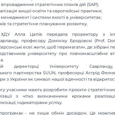
 впровадження стратегічних планів дій (SAP);
алізація вищої освіти та європейські практики;
 менеджмент і системи якості в університетах;
ків та стратегічне планування розвитку.
 ХДУ Алла Цапів передала проректору з інтер
арланду, професору Домініку Бродовскі (Prof. Do
рсонські есеї: жити, щоб перемагати», де зібрані пе
редставників університету про повномасштабне вто
а.
ій директорці Університету Саарланду,
ького партнерства SUUN, професорці Астрід Фелнер (
ніри з України як символ нашої вдячності та відкритос
гу учасники мають розробити проєкти стратегічних 
лізації з чітко визначеними кроками реалізац
імізації, індикаторами успіху.
 програмах - не лише обмін досвідом. Це можливі