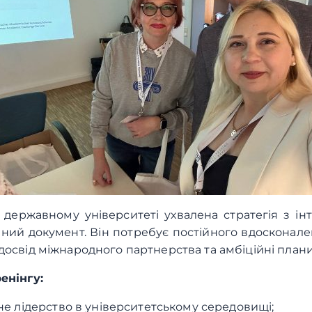
державному університеті ухвалена стратегія з інте
чний документ. Він потребує постійного вдосконал
досвід міжнародного партнерства та амбіційні план
енінгу:
е лідерство в університетському середовищі;