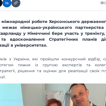
 міжнародної роботи Херсонського державног
 межах німецько-українського партнерства
Саарланду у Німеччині бере участь у тренінгу
та вдосконалення Стратегічних планів д
ації в університетах.
ків з України, які пройшли конкурсний відбір, сп
отягом тижня із групою експертів та колег
ратегії, рішення та оцінки для реалізації своїх п
ції.