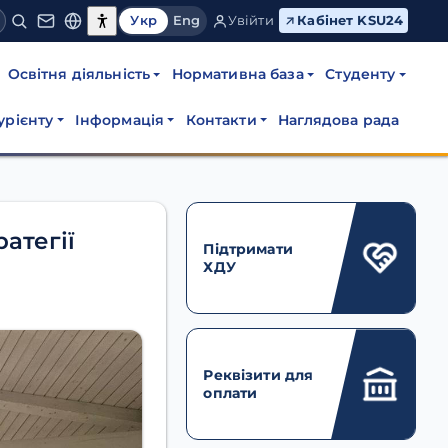
Укр
Eng
Увійти
Кабінет KSU24
Освітня діяльність
Нормативна база
Студенту
урієнту
Інформація
Контакти
Наглядова рада
атегії
Підтримати
ХДУ
Реквізити для
оплати