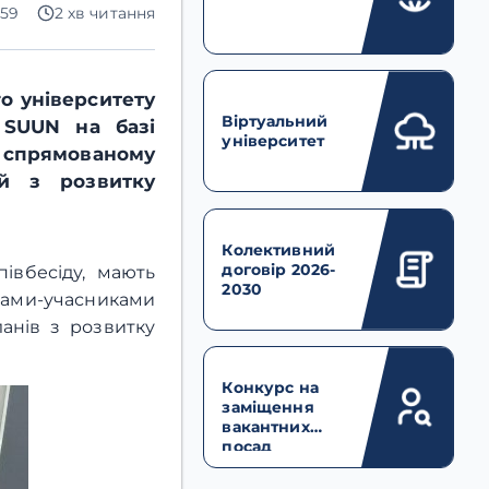
259
2 хв читання
о університету
Віртуальний
 SUUN на базі
університет
, спрямованому
ій з розвитку
Колективний
договір 2026-
івбесіду, мають
2030
ами-учасниками
ланів з розвитку
Конкурс на
заміщення
вакантних
посад