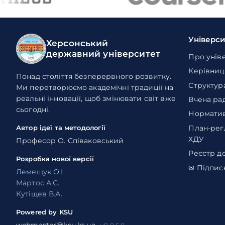
Універс
Херсонський
державний університет
Про унів
Керівниц
Понад століття безперервного розвитку.
Структур
Ми перетворюємо академічні традиції на
реальні інновації, щоб змінювати світ вже
Вчена ра
сьогодні.
Норматив
План-рег
Автор ідеї та методології
ХДУ
Професор О. Співаковський
Реєстр д
Розробка нової версії
✉ Підпис
Лемещук О.І.
Мартос А.С.
Кутіщев В.А.
Powered by KSU