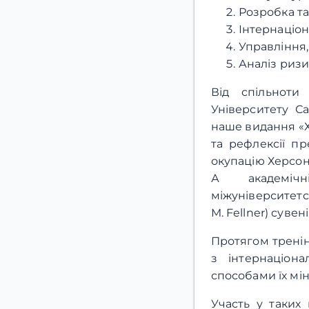
Розробка та
Інтернаціон
Управління,
Аналіз ризи
Від спільноти
Університету Са
наше видання «Хе
та рефлексії п
окупацію Херсон
А академічн
міжуніверситетс
M. Fellner) суве
Протягом тренін
з інтернаціона
способами їх мін
Участь у таких