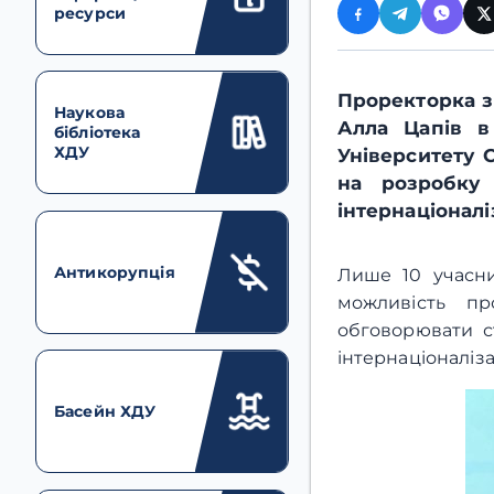
ресурси
Проректорка з
Наукова
Алла Цапів в
бібліотека
ХДУ
Університету 
на розробку 
інтернаціоналіз
Антикорупція
Лише 10 учасни
можливість пр
обговорювати ст
інтернаціоналіза
Басейн ХДУ