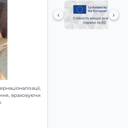
‹
›
рнаціоналізації,
ення, враховуючи
и.