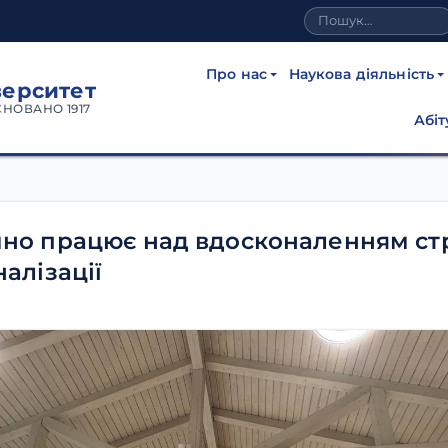
Про нас
Наукова діяльність
верситет
СНОВАНО 1917
Абіт
но працює над вдосконаленням стр
алізації