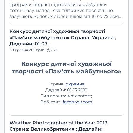
програми творчої підготовки та розбудови
потенціалу молоді, яка підтримує проєкти, що
залучають молодих людей віком від 16 до 25 років
та мають на меті розвиток локальних мистецьких
ініціатив. Дедлайн - 28 лютого 2020 року.
Конкурс дитячої художньої творчості
«Пам'ять майбутнього» Страна: Украина ;
Дедлайн: 01.07…
30 травня 2019
1151
2 хв
Конкурс дитячої художньої
творчості «Пам'ять майбутнього»
Страна:
Украина
;
Дедлайн:
01.07.2019
Тип гранта:
Art contest;
Веб-сайт:
facebook.com
Weather Photographer of the Year 2019
Страна: Великобритания ; Дедлайн: