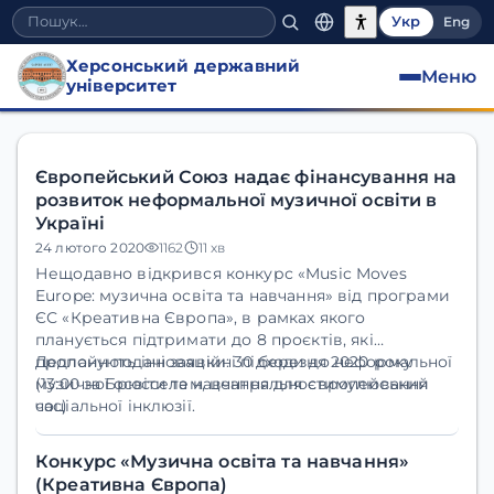
Укр
Eng
Херсонський державний
Меню
університет
Архів новин
Європейський Союз надає фінансування на
розвиток неформальної музичної освіти в
Україні
24 лютого 2020
1162
11 хв
Нещодавно відкрився конкурс
«Music Moves
Europe: музична освіта та навчання»
від програми
ЄС «Креативна Європа», в рамках якого
планується підтримати до 8 проєктів, які
пропонують інноваційні підходи до неформальної
Дедлайн подачі заявки:
30 березня 2020 року
музичної освіти та навчання для стимулювання
(13:00 за Брюсселем, центральноєвропейський
соціальної інклюзії.
час)
Конкурс «Музична освіта та навчання»
(Креативна Європа)