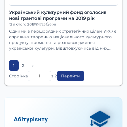
вибір або ж навпаки, його ускладнюють.
Український культурний фонд оголосив
нові грантові програми на 2019 рік
12 лютого 2019
1725
5 хв
Одними з першорядних стратегічних цілей УКФ є
сприяння творенню національного культурного
продукту, промоція та розповсюдження
української культури. Відштовхуючись від них,
було розроблено вісім конкурсних програм, які
охоплюватимуть різні сектори культури та
аудиторії потенційних грантоотримувачів.
1
2
›
Програми запускатимуться поступово, протягом
Сторінка
з 2
Перейти
першої половини 2019 року. Спільний бюджет
грантів становить 641 мільйон гривень.