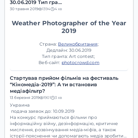
30.06.2019 Тип гра…
30 травня 2019
1394
4 хв
Weather Photographer of the Year
2019
Страна:
Великобритания
;
Дедлайн:
30.06.2019
Тип гранта:
Art contest;
Веб-сайт:
photocrowd.com
Стартував прийом фільмів на фестиваль
“Кіномедіа-2019”: А ти встановив
медіафільтр?
13 березня 2019
1901
3 хв
Украина
подача заявок до: 10.09.2019
На конкурс приймаються фільми про
інформаційну війну, дезінформацію, критичне
мислення, розвінчування медіа-міфів, а також
історії-пояснення чи допомагають медіа зробити