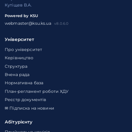
Кутіщев В.А.
Powered by KSU
webmaster@ksu.ks.ua
v8.0.6.0
Університет
Про університет
Керівництво
Структура
Вчена рада
Нормативна база
План-регламент роботи ХДУ
Реєстр документів
✉ Підписка на новини
Абітурієнту
Приймальна комісія