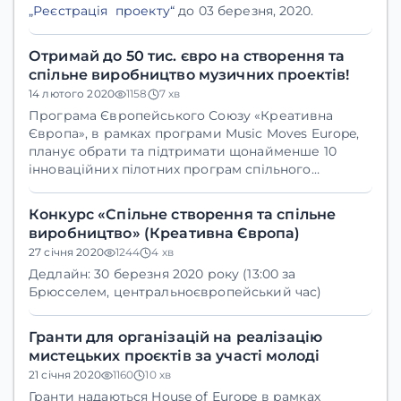
„Реєстрація проекту“
до 03 березня, 2020.
Отримай до 50 тис. євро на створення та
спільне виробництво музичних проектів!
14 лютого 2020
1158
7 хв
Програма Європейського Союзу «Креативна
Європа», в рамках програми Music Moves Europe,
планує обрати та підтримати щонайменше 10
інноваційних пілотних програм спільного
виробництва та співавторства для авторів-
виконавців та музикантів для сприяння розвитку
Конкурс «Спільне створення та спільне
європейської музики.
виробництво» (Креативна Європа)
27 січня 2020
1244
4 хв
Дедлайн: 30 березня 2020 року (13:00 за
Брюсселем, центральноєвропейський час)
Гранти для організацій на реалізацію
мистецьких проєктів за участі молоді
21 січня 2020
1160
10 хв
Гранти надаються House of Europe в рамках