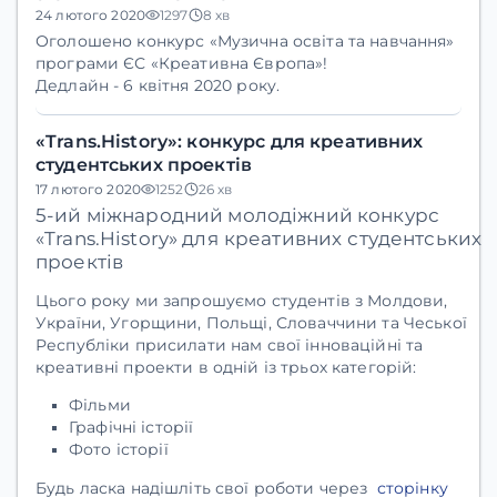
24 лютого 2020
1297
8 хв
Оголошено конкурс «Музична освіта та навчання»
програми ЄС «Креативна Європа»!
Дедлайн - 6 квітня 2020 року.
«Trans.History»: конкурс для креативних
студентських проектів
17 лютого 2020
1252
26 хв
5-ий міжнародний молодіжний конкурс
«Trans.History» для
креативних
студентських
проектів
Цього року ми запрошуємо студентів з Молдови,
України, Угорщини, Польщі, Словаччини та Чеської
Республіки присилати нам свої інноваційні та
креативні проекти в одній із трьох категорій:
Фільми
Графічні історії
Фото історії
Будь ласка надішліть свої роботи через
сторінку